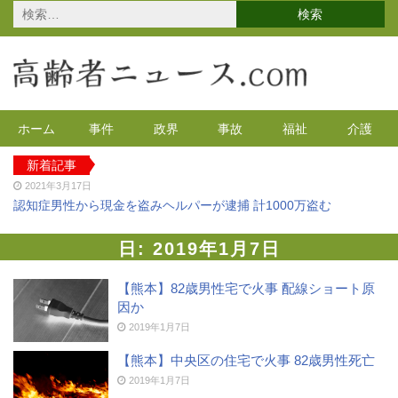
検
索:
ホーム
事件
政界
事故
福祉
介護
新着記事
2021年3月17日
認知症男性から現金を盗みヘルパーが逮捕 計1000万盗む
2021年2月4日
2020年の特殊詐欺が1万3千件 コロナで高齢者の被害が多発
日:
2019年1月7日
2020年12月14日
有料老人ホームを活用で特養待機者を解消へ 江戸川区
【熊本】82歳男性宅で火事 配線ショート原
因か
2020年12月8日
90代母親と息子が自宅で血を流し死亡 無理心中か 兵庫
2019年1月7日
2020年12月2日
【熊本】中央区の住宅で火事 82歳男性死亡
東京都 高齢者らを対象にGoToの自粛を呼びかけ
2019年1月7日
2021年4月12日