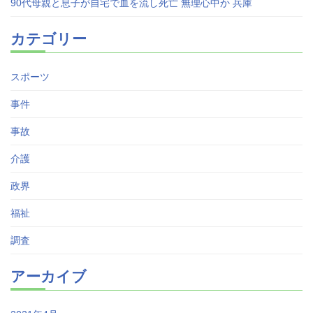
90代母親と息子が自宅で血を流し死亡 無理心中か 兵庫
カテゴリー
スポーツ
事件
事故
介護
政界
福祉
調査
アーカイブ