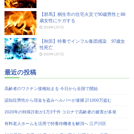
高齢者のワクチン接種始まる 今日から全国で開始
【群馬】桐生市の住宅火災で90歳男性と88
歳女性にケガする
2019年1月7日
【秋田】特養でインフル集団感染 97歳女
性死亡
2019年1月7日
最近の投稿
高齢者のワクチン接種始まる 今日から全国で開始
認知症男性から現金を盗みヘルパーが逮捕 計1000万盗む
2020年の特殊詐欺が1万3千件 コロナで高齢者の被害が多発
有料老人ホームを活用で特養待機者を解消へ 江戸川区