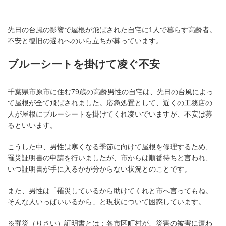
先日の台風の影響で屋根が飛ばされた自宅に1人で暮らす高齢者。
不安と復旧の遅れへのいら立ちが募っています。
ブルーシートを掛けて凌ぐ不安
千葉県市原市に住む79歳の高齢男性の自宅は、先日の台風によっ
て屋根が全て飛ばされました。応急処置として、近くの工務店の
人が屋根にブルーシートを掛けてくれ凌いでいますが、不安は募
るといいます。
こうした中、男性は寒くなる季節に向けて屋根を修理するため、
罹災証明書の申請を行いましたが、市からは順番待ちと言われ、
いつ証明書が手に入るかが分からない状況とのことです。
また、男性は「罹災しているから助けてくれと市へ言ってもね。
そんな人いっぱいいるから」と現状について困惑しています。
※罹災（りさい）証明書とは：各市区町村が、災害の被害に遭わ