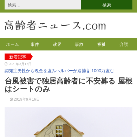
検
索:
ホーム
事件
政界
事故
福祉
介護
新着記事
2021年3月17日
認知症男性から現金を盗みヘルパーが逮捕 計1000万盗む
2021年2月4日
台風被害で独居高齢者に不安募る 屋根
2020年の特殊詐欺が1万3千件 コロナで高齢者の被害が多発
はシートのみ
2020年12月14日
有料老人ホームを活用で特養待機者を解消へ 江戸川区
2019年9月16日
2020年12月8日
90代母親と息子が自宅で血を流し死亡 無理心中か 兵庫
2020年12月2日
東京都 高齢者らを対象にGoToの自粛を呼びかけ
2021年4月12日