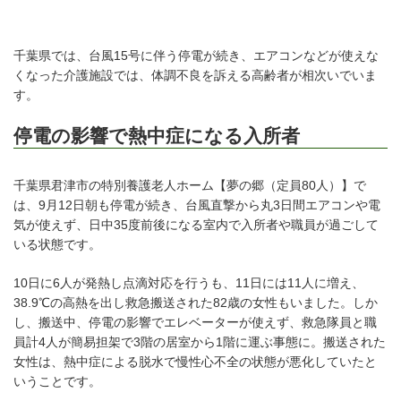
千葉県では、台風15号に伴う停電が続き、エアコンなどが使えな
くなった介護施設では、体調不良を訴える高齢者が相次いでいま
す。
停電の影響で熱中症になる入所者
千葉県君津市の特別養護老人ホーム【夢の郷（定員80人）】で
は、9月12日朝も停電が続き、台風直撃から丸3日間エアコンや電
気が使えず、日中35度前後になる室内で入所者や職員が過ごして
いる状態です。
10日に6人が発熱し点滴対応を行うも、11日には11人に増え、
38.9℃の高熱を出し救急搬送された82歳の女性もいました。しか
し、搬送中、停電の影響でエレベーターが使えず、救急隊員と職
員計4人が簡易担架で3階の居室から1階に運ぶ事態に。搬送された
女性は、熱中症による脱水で慢性心不全の状態が悪化していたと
いうことです。