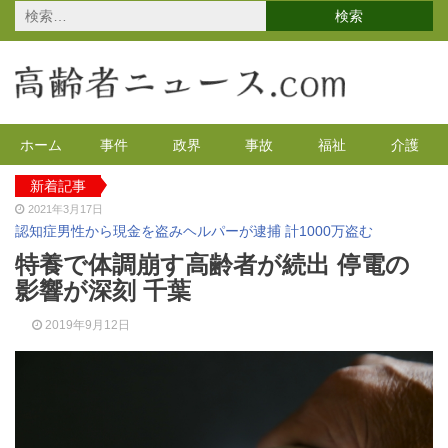
検
索:
ホーム
事件
政界
事故
福祉
介護
新着記事
2021年3月17日
認知症男性から現金を盗みヘルパーが逮捕 計1000万盗む
2021年2月4日
特養で体調崩す高齢者が続出 停電の
2020年の特殊詐欺が1万3千件 コロナで高齢者の被害が多発
影響が深刻 千葉
2020年12月14日
有料老人ホームを活用で特養待機者を解消へ 江戸川区
2019年9月12日
2020年12月8日
90代母親と息子が自宅で血を流し死亡 無理心中か 兵庫
2020年12月2日
東京都 高齢者らを対象にGoToの自粛を呼びかけ
2021年4月12日