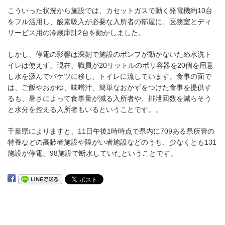
こういった状況から施設では、カセットガスで動く発電機約10台
をフル活用し、酸素吸入が必要な入所者の部屋に、医務室とディ
サービス用の冷蔵庫計2台を動かしました。
しかし、停電の影響は深刻で施設のポンプが動かないため水洗ト
イレは使えず、現在、職員が20リットルのポリ容器を20個を用意
し水を汲んでバケツに移し、トイレに流しています。食事の面で
は、ご飯やおかゆ、味噌汁、簡単なおかずをつけた食事を提供す
るも、暑さによって食事量が減る入所者や、排泄回数を減らそう
と水分を控える入所者もいるということです。。
千葉県によりますと、11日午後1時時点で県内に709ある県所管の
特養などの高齢者施設や障がい者施設などのうち、少なくとも131
施設が停電、98施設で断水していたということです。