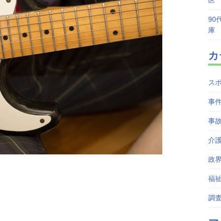
区
90
庫
カ
ス
事
事
介
政
福
調