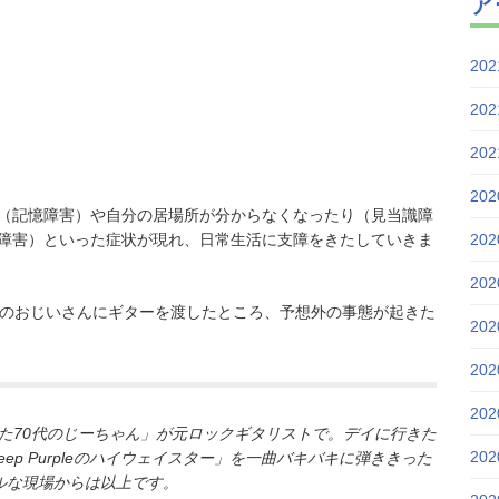
ア
20
20
20
20
（記憶障害）や自分の居場所が分からなくなったり（見当識障
障害）といった症状が現れ、日常生活に支障をきたしていきま
20
20
代のおじいさんにギターを渡したところ、予想外の事態が起きた
20
20
20
た70代のじーちゃん」が元ロックギタリストで。デイに行きた
20
p Purpleのハイウェイスター」を一曲バキバキに弾ききった
ルな現場からは以上です。