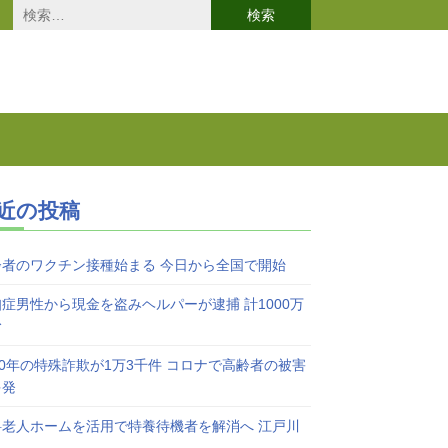
検
索:
近の投稿
齢者のワクチン接種始まる 今日から全国で開始
症男性から現金を盗みヘルパーが逮捕 計1000万
む
20年の特殊詐欺が1万3千件 コロナで高齢者の被害
多発
料老人ホームを活用で特養待機者を解消へ 江戸川