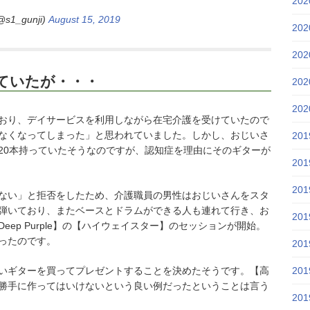
20
s1_gunji)
August 15, 2019
20
20
ていたが・・・
20
20
おり、デイサービスを利用しながら在宅介護を受けていたので
なくなってしまった」と思われていました。しかし、おじいさ
20
20本持っていたそうなのですが、認知症を理由にそのギターが
20
20
ない」と拒否をしたため、介護職員の男性はおじいさんをスタ
弾いており、またベースとドラムができる人も連れて行き、お
20
ep Purple】の【ハイウェイスター】のセッションが開始。
ったのです。
20
いギターを買ってプレゼントすることを決めたそうです。【高
20
勝手に作ってはいけないという良い例だったということは言う
20