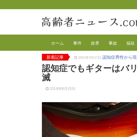
ホーム
事件
政界
事故
福祉
新着記事
認知症男性から現
2021年3月17日
2020年の特殊詐
2021年2月4日
認知症でもギターはバリ
有料老人ホーム
2020年12月14日
滅
90代母親と息子
2020年12月8日
東京都 高齢者ら
2020年12月2日
2019年8月25日
高齢者のワクチン
2021年4月12日