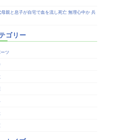
代母親と息子が自宅で血を流し死亡 無理心中か 兵
テゴリー
ポーツ
件
故
護
界
祉
査