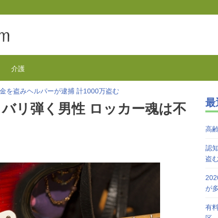
介護
金を盗みヘルパーが逮捕 計1000万盗む
最
欺が1万3千件 コロナで高齢者の被害が多発
バリ弾く男性 ロッカー魂は不
を活用で特養待機者を解消へ 江戸川区
が自宅で血を流し死亡 無理心中か 兵庫
高
を対象にGoToの自粛を呼びかけ
接種始まる 今日から全国で開始
認知
盗
20
が
有