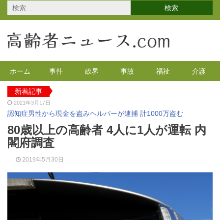
検
索:
ホーム
事件
政界
事故
福祉
介護
新着記事
2021年3月17日
認知症男性から現金を盗みヘルパーが逮捕 計1000万盗む
2021年2月4日
80歳以上の高齢者 4人に1人が運転 内
2020年の特殊詐欺が1万3千件 コロナで高齢者の被害が多発
閣府調査
2020年12月14日
有料老人ホームを活用で特養待機者を解消へ 江戸川区
2019年5月30日
2020年12月8日
90代母親と息子が自宅で血を流し死亡 無理心中か 兵庫
2020年12月2日
東京都 高齢者らを対象にGoToの自粛を呼びかけ
2021年4月12日