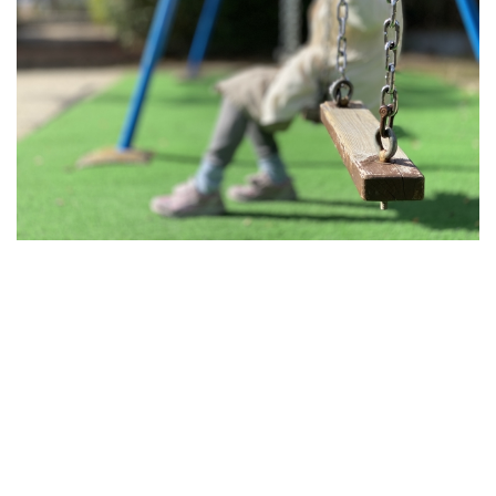
認知症男性から現金を盗みヘルパーが逮捕 計1000万盗む