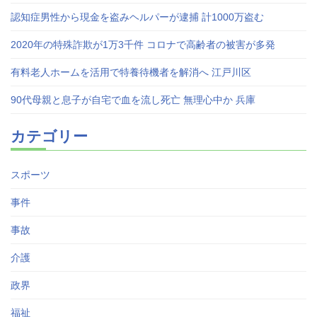
認知症男性から現金を盗みヘルパーが逮捕 計1000万盗む
2020年の特殊詐欺が1万3千件 コロナで高齢者の被害が多発
有料老人ホームを活用で特養待機者を解消へ 江戸川区
90代母親と息子が自宅で血を流し死亡 無理心中か 兵庫
カテゴリー
スポーツ
事件
事故
介護
政界
福祉