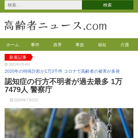
検
索:
ホーム
事件
政界
事故
福祉
介護
新着記事
2021年2月4日
2020年の特殊詐欺が1万3千件 コロナで高齢者の被害が多発
2020年12月14日
認知症の行方不明者が過去最多 1万
有料老人ホームを活用で特養待機者を解消へ 江戸川区
7479人 警察庁
2020年12月8日
90代母親と息子が自宅で血を流し死亡 無理心中か 兵庫
2020年7月2日
2020年12月2日
東京都 高齢者らを対象にGoToの自粛を呼びかけ
2021年4月12日
高齢者のワクチン接種始まる 今日から全国で開始
2021年3月17日