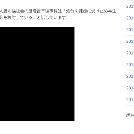
20
人勝明福祉会の渡邊吉幸理事長は「処分を謙虚に受け止め再生
分を検討している」と話しています。
20
20
20
20
20
20
20
20
姉