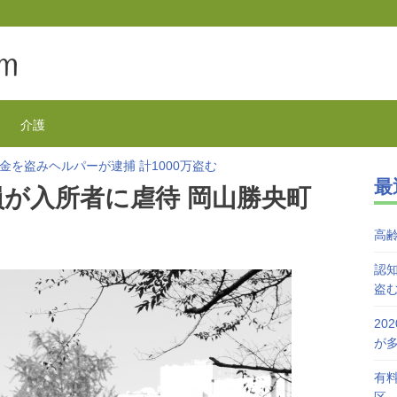
介護
金を盗みヘルパーが逮捕 計1000万盗む
最
欺が1万3千件 コロナで高齢者の被害が多発
員が入所者に虐待 岡山勝央町
を活用で特養待機者を解消へ 江戸川区
が自宅で血を流し死亡 無理心中か 兵庫
高
を対象にGoToの自粛を呼びかけ
接種始まる 今日から全国で開始
認知
盗
20
が
有