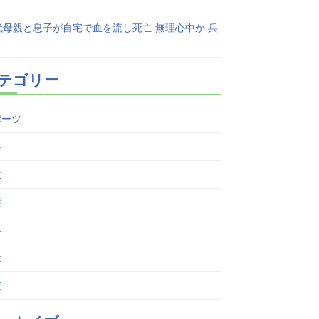
代母親と息子が自宅で血を流し死亡 無理心中か 兵
テゴリー
ポーツ
件
故
護
界
祉
査