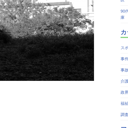
区
90
庫
カ
ス
事
事
介
政
福
調