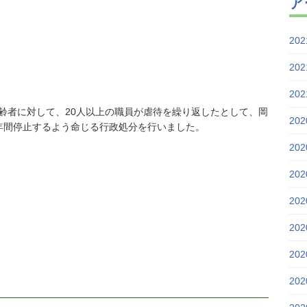
ア
20
20
20
齢者に対して、20人以上の職員が虐待を繰り返したとして、岡
20
年間停止するよう命じる行政処分を行いました。
20
20
20
20
20
20