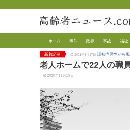
ホーム
事件
政界
事故
福祉
新着記事
認知症男性から現
2021年3月17日
2020年の特殊詐
2021年2月4日
老人ホームで22人の職
有料老人ホーム
2020年12月14日
90代母親と息子
2020年12月8日
2020年11月19日
東京都 高齢者ら
2020年12月2日
高齢者のワクチン
2021年4月12日