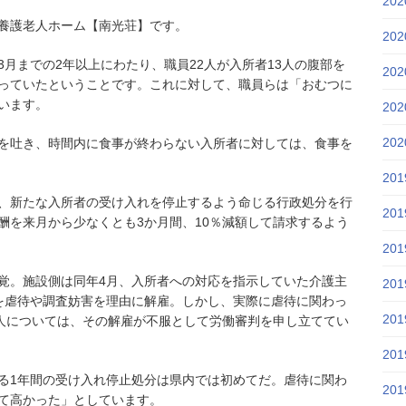
20
養護老人ホーム【南光荘】です。
20
月までの2年以上にわたり、職員22人が入所者13人の腹部を
20
っていたということです。これに対して、職員らは「おむつに
います。
20
20
を吐き、時間内に食事が終わらない入所者に対しては、食事を
20
年間、新たな入所者の受け入れを停止するよう命じる行政処分を行
20
酬を来月から少なくとも3か月間、10％減額して請求するよう
20
覚。施設側は同年4月、入所者への対応を指示していた介護主
20
を虐待や調査妨害を理由に解雇。しかし、実際に虐待に関わっ
20
4人については、その解雇が不服として労働審判を申し立ててい
20
る1年間の受け入れ停止処分は県内では初めてだ。虐待に関わ
20
て高かった」としています。