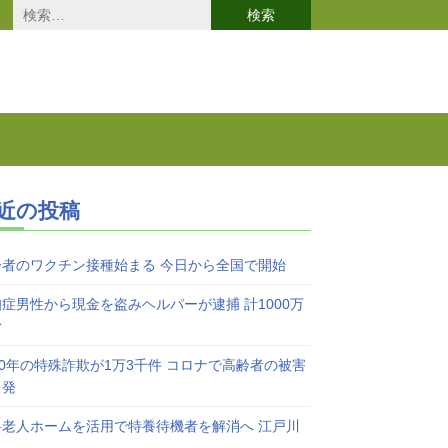
検
索:
近の投稿
齢者のワクチン接種始まる 今日から全国で開始
症男性から現金を盗みヘルパーが逮捕 計1000万
む
20年の特殊詐欺が1万3千件 コロナで高齢者の被害
多発
料老人ホームを活用で特養待機者を解消へ 江戸川