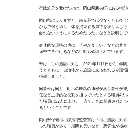
行政処分を受けたのは、岡山県勝央町にある特別
岡山県によりますと、南光荘では少なくとも今年3
ひもで強く縛り、体を拘束する虐待を繰り返し行
触れないようにするためだった」などと説明して
身体的な虐待の他に、「やかましい」などの暴言
途中で片付けるなどの行動も確認されています。
県は、この施設に対し、2021年1月1日から1
うとともに、自治体から施設に支払われる介護報
指導しました。
同事件は同月、町への匿名の通報があり事件が発
任など主導的な役割を担っていたとする職員4人
た職員は22人に上り、一方で、先に解雇された
るということです。
岡山県保健福祉課指導監査室は「福祉施設に対す
った職員が多く、期間も長いなど、悪質性が極め