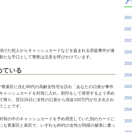
ア
20
20
20
掛けた犯人からキャッシュカードなどを盗まれる窃盗事件が連
20
新たな手口として警察は注意を呼びかけています。
20
めている
20
20
男が青葉区に住む80代の高齢女性宅を訪れ「あなたの口座が事件
キャッシュカードを封筒に入れ、割印をして保管するよう求め
20
帰り、翌日26日に女性の口座から現金150万円が引き出され
うことです。
20
封筒の中のキャッシュカードを予め用意していた別のカードに
20
にも青葉区と泉区で、いずれも80代の女性が同様の被害に遭っ