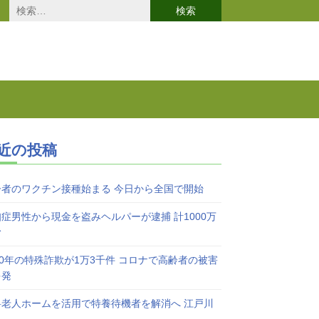
検
索:
近の投稿
齢者のワクチン接種始まる 今日から全国で開始
症男性から現金を盗みヘルパーが逮捕 計1000万
む
20年の特殊詐欺が1万3千件 コロナで高齢者の被害
多発
料老人ホームを活用で特養待機者を解消へ 江戸川