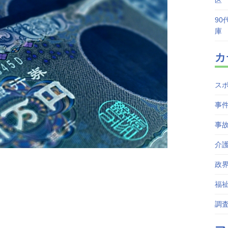
区
90
庫
カ
ス
事
事
介
政
福
調