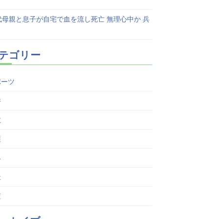
代母親と息子が自宅で血を流し死亡 無理心中か 兵
テゴリー
ポーツ
件
故
護
界
祉
査