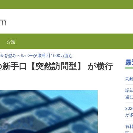
介護
金を盗みヘルパーが逮捕 計1000万盗む
最
欺が1万3千件 コロナで高齢者の被害が多発
の新手口【突然訪問型】 が横行
を活用で特養待機者を解消へ 江戸川区
が自宅で血を流し死亡 無理心中か 兵庫
高
を対象にGoToの自粛を呼びかけ
接種始まる 今日から全国で開始
認知
盗
20
が
有