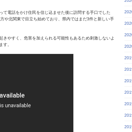
20
20
って電話をかけ住民を信じ込ませた後に訪問する手口でした
地方や北関東で目立ち始めており、県内ではまだ3件と新しい手
20
20
起きやすく、危害を加えられる可能性もあるため刺激しないよ
ます。
20
20
20
20
20
20
20
20