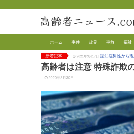
ホーム
事件
政界
事故
福祉
新着記事
認知症男性から現
2021年3月17日
2020年の特殊詐
2021年2月4日
高齢者は注意 特殊詐欺
有料老人ホーム
2020年12月14日
90代母親と息子
2020年12月8日
2020年8月30日
東京都 高齢者ら
2020年12月2日
高齢者のワクチン
2021年4月12日