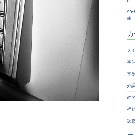
区
90
庫
カ
ス
事
事
介
政
福
調