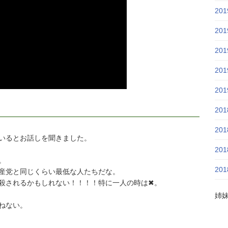
20
20
20
20
20
20
20
いるとお話しを聞きました。
20
。
20
産党と同じくらい最低な人たちだな。
殺されるかもしれない！！！！特に一人の時は✖。
姉
ねない。