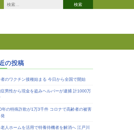
検
索:
近の投稿
齢者のワクチン接種始まる 今日から全国で開始
症男性から現金を盗みヘルパーが逮捕 計1000万
む
20年の特殊詐欺が1万3千件 コロナで高齢者の被害
多発
料老人ホームを活用で特養待機者を解消へ 江戸川