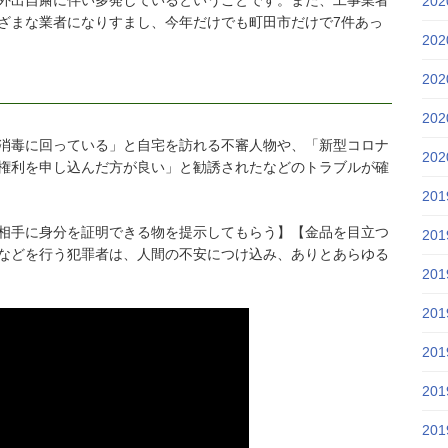
20
ざまな業者になりすまし、今年だけでも町田市だけで7件あっ
20
20
20
消毒に回っている」と自宅を訪れる不審人物や、「新型コロナ
20
権利を申し込んだ方が良い」と勧誘されたなどのトラブルが確
20
相手に身分を証明できる物を提示してもらう】【金品を目立つ
20
などを行う犯罪者は、人間の不安につけ込み、ありとあらゆる
20
20
20
20
20