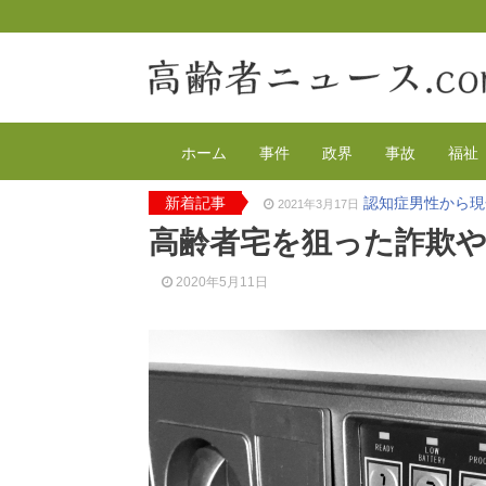
ホーム
事件
政界
事故
福祉
新着記事
認知症男性から現
2021年3月17日
2020年の特殊詐
2021年2月4日
高齢者宅を狙った詐欺や
有料老人ホーム
2020年12月14日
90代母親と息子
2020年12月8日
2020年5月11日
東京都 高齢者ら
2020年12月2日
高齢者のワクチン
2021年4月12日