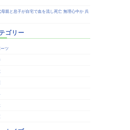
代母親と息子が自宅で血を流し死亡 無理心中か 兵
テゴリー
ポーツ
件
故
護
界
祉
査