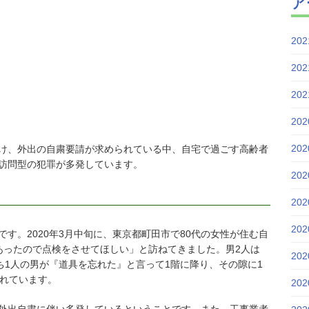
ア
20
20
20
20
20
け、外出の自粛要請が求められている中、自宅で過ごす高齢者
訪問型の犯罪が多発しています。
20
20
20
です。2020年3月中旬に、東京都町田市で80代の女性が住む自
あったので点検をさせてほしい」と訪ねてきました。男2人は
20
ち1人の男が『道具を忘れた』と言って1階に降り、その隙に1
されています。
20
外出自粛に伴い多発しているということです。また、工事業者