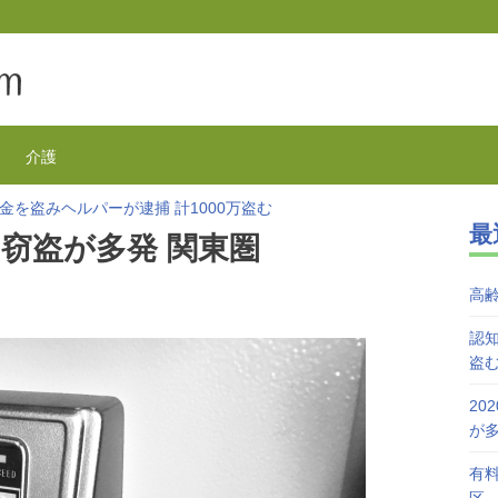
介護
金を盗みヘルパーが逮捕 計1000万盗む
最
欺が1万3千件 コロナで高齢者の被害が多発
窃盗が多発 関東圏
を活用で特養待機者を解消へ 江戸川区
が自宅で血を流し死亡 無理心中か 兵庫
高
を対象にGoToの自粛を呼びかけ
接種始まる 今日から全国で開始
認知
盗
20
が
有