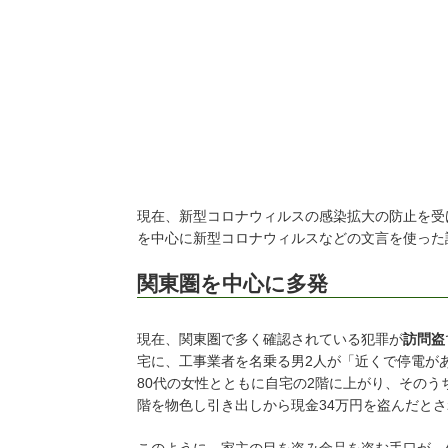
現在、新型コロナウィルスの感染拡大の防止を受
を中心に新型コロナウィルスなどの文言を使った
関東圏を中心に多発
現在、関東圏で多く確認されている犯罪が
訪問盗
宅に、工事業者を名乗る男2人が「近くで停電が
80代の女性とともに自宅の2階に上がり、そのう
階を物色し引き出しから現金34万円を盗んだと
このように、家主の目を盗み金品を盗む手口が、