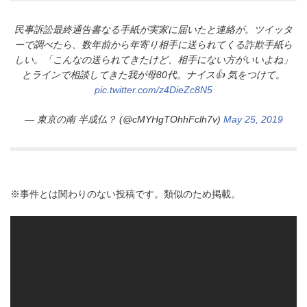
民事訴訟最終通告書なる手紙が実家に届いたと連絡が。ツイッタ
ーで調べたら、数年前から年寄り相手に送られてくる詐欺手紙ら
しい。「こんなの送られてきたけど、相手にない方がいいよね」
とラインで相談してきた我が母80代。ナイス👍 気をつけて。
pic.twitter.com/z4DieZc8N5
— 東京の南 半成仏？ (@cMYHgTOhhFclh7v)
May 25, 2019
※事件とは関わりのない投稿です。類似のため掲載。