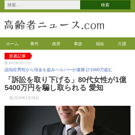
検
索:
ホーム
事件
政界
事故
福祉
介護
新着記事
2021年3月17日
認知症男性から現金を盗みヘルパーが逮捕 計1000万盗む
2021年2月4日
「訴訟を取り下げる」80代女性が1億
2020年の特殊詐欺が1万3千件 コロナで高齢者の被害が多発
5400万円を騙し取られる 愛知
2020年12月14日
有料老人ホームを活用で特養待機者を解消へ 江戸川区
2020年1月29日
2020年12月8日
90代母親と息子が自宅で血を流し死亡 無理心中か 兵庫
2020年12月2日
東京都 高齢者らを対象にGoToの自粛を呼びかけ
2021年4月12日