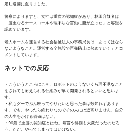
定し逮捕に至りました。
警察によりますと、女性は重度の認知症があり、林田容疑者は
「度重なるナースコールや理不尽な言動に腹が立った」と容疑を
認めています。
老人ホームを運営する社会福祉法人の事務局長は「あってはなら
ないようなこと。運営する全施設で再発防止に努めていく」とコ
メントしています。
ネットでの反応
・こういうところにこそ、ロボットのようないくら理不尽なこと
をされても耐えられる仕組みが早く開発されるといいと思いま
す。
・私もグーでぶん殴ってやりたいと思った事は数知れずありま
す。でも、やったら終わりなのでその人には近寄りません。自分
の人生をかける価値はない。
・96歳で重度の認知症とはね。暴言や徘徊も大変だったのだろ
う。ただ、やってしまってはいけない。