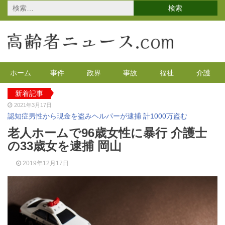
検
索:
ホーム
事件
政界
事故
福祉
介護
新着記事
2021年3月17日
認知症男性から現金を盗みヘルパーが逮捕 計1000万盗む
2021年2月4日
老人ホームで96歳女性に暴行 介護士
2020年の特殊詐欺が1万3千件 コロナで高齢者の被害が多発
の33歳女を逮捕 岡山
2020年12月14日
有料老人ホームを活用で特養待機者を解消へ 江戸川区
2019年12月17日
2020年12月8日
90代母親と息子が自宅で血を流し死亡 無理心中か 兵庫
2020年12月2日
東京都 高齢者らを対象にGoToの自粛を呼びかけ
2021年4月12日