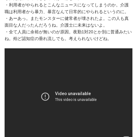
・利用者がやられるとこんなニュースになってしまうのか。介護
職は利用者から暴力、暴言なんて日常的にやられるというのに。
・あーあっ。またモンスターに健常者が壊されたよ。この人も真
面目な人だったんだろうね。介護士に未来はないよ。
・全て人員に余裕が無いのが原因。夜勤1対20とか別に普通みたい
ね。殆ど認知症の垂れ流しでも。考えられないけどね。