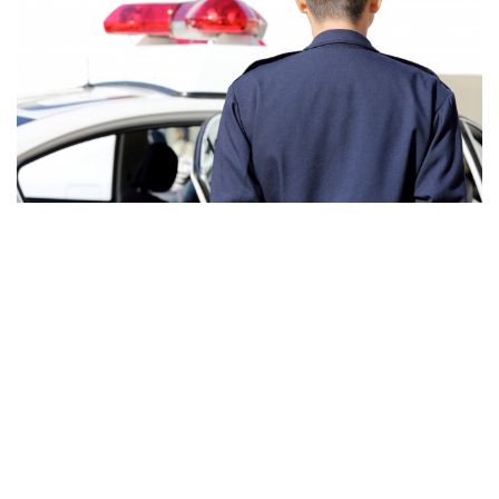
90代母親と息子が自宅で血を流し死亡 無理心中か 兵庫