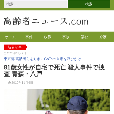
検
索:
ホーム
事件
政界
事故
福祉
介護
新着記事
2020年12月2日
東京都 高齢者らを対象にGoToの自粛を呼びかけ
2021年4月12日
81歳女性が自宅で死亡 殺人事件で捜
高齢者のワクチン接種始まる 今日から全国で開始
査 青森・八戸
2021年3月17日
認知症男性から現金を盗みヘルパーが逮捕 計1000万盗む
2019年11月4日
2021年2月4日
2020年の特殊詐欺が1万3千件 コロナで高齢者の被害が多発
2020年12月14日
有料老人ホームを活用で特養待機者を解消へ 江戸川区
2020年12月8日