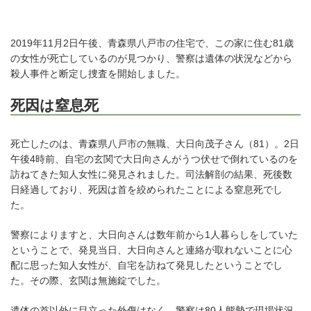
2019年11月2日午後、青森県八戸市の住宅で、この家に住む81歳
の女性が死亡しているのが見つかり、警察は遺体の状況などから
殺人事件と断定し捜査を開始しました。
死因は窒息死
死亡したのは、青森県八戸市の無職、大日向茂子さん（81）。2日
午後4時前、自宅の玄関で大日向さんがうつ伏せで倒れているのを
訪ねてきた知人女性に発見されました。司法解剖の結果、死後数
日経過しており、死因は首を絞められたことによる窒息死でし
た。
警察によりますと、大日向さんは数年前から1人暮らしをしていた
ということで、発見当日、大日向さんと連絡が取れないことに心
配に思った知人女性が、自宅を訪ねて発見したということでし
た。その際、玄関は無施錠でした。
遺体の首以外に目立った外傷はなく、警察は80人態勢で現場状況