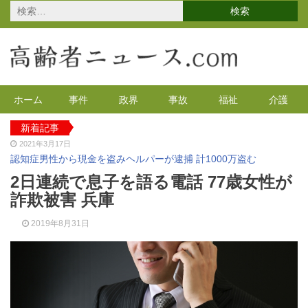
検
索:
ホーム
事件
政界
事故
福祉
介護
新着記事
2021年3月17日
認知症男性から現金を盗みヘルパーが逮捕 計1000万盗む
2021年2月4日
2日連続で息子を語る電話 77歳女性が
2020年の特殊詐欺が1万3千件 コロナで高齢者の被害が多発
詐欺被害 兵庫
2020年12月14日
有料老人ホームを活用で特養待機者を解消へ 江戸川区
2019年8月31日
2020年12月8日
90代母親と息子が自宅で血を流し死亡 無理心中か 兵庫
2020年12月2日
東京都 高齢者らを対象にGoToの自粛を呼びかけ
2021年4月12日