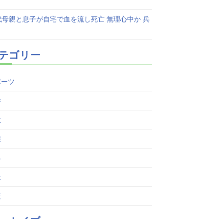
代母親と息子が自宅で血を流し死亡 無理心中か 兵
テゴリー
ポーツ
件
故
護
界
祉
査