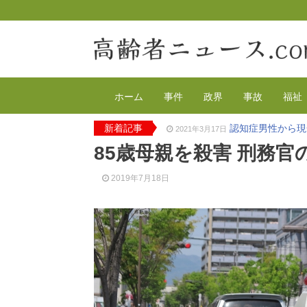
ホーム
事件
政界
事故
福祉
新着記事
認知症男性から現
2021年3月17日
2020年の特殊詐
2021年2月4日
85歳母親を殺害 刑務官
有料老人ホーム
2020年12月14日
90代母親と息子
2020年12月8日
2019年7月18日
東京都 高齢者ら
2020年12月2日
高齢者のワクチン
2021年4月12日