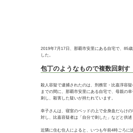
2019年7月17日、那覇市安里にある自宅で、8
した。
包丁のようなもので複数回刺す
殺人容疑で逮捕されたのは、刑務官・比嘉淳容疑者
までの間に、那覇市安里にある自宅で、母親の幸
刺し、殺害した疑いが持たれています。
幸子さんは、寝室のベッドの上で全身血だらけの
対し、比嘉容疑者は「自分で刺した」などと供述
近隣に住む住人によると、いつも午前4時ごろに