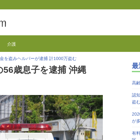
介護
金を盗みヘルパーが逮捕 計1000万盗む
最
欺が1万3千件 コロナで高齢者の被害が多発
の56歳息子を逮捕 沖縄
を活用で特養待機者を解消へ 江戸川区
が自宅で血を流し死亡 無理心中か 兵庫
高
を対象にGoToの自粛を呼びかけ
接種始まる 今日から全国で開始
認知
盗
20
が
有