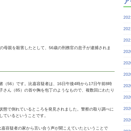
ア
20
20
20
5歳の母親を殺害したとして、56歳の刑務官の息子が逮捕されま
20
20
20
（56）です。比嘉容疑者は、16日午後4時から17日午前8時
20
子さん（85）の首や胸を包丁のようなもので、複数回にわたり
20
20
状態で倒れているところを発見されました。警察の取り調べに
しているということです。
20
比嘉容疑者の家から言い合う声が聞こえていたということで