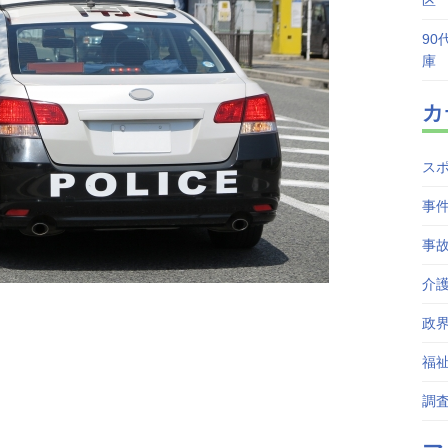
区
90
庫
カ
ス
事
事
介
政
福
調