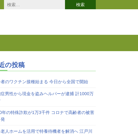
検
索:
近の投稿
齢者のワクチン接種始まる 今日から全国で開始
症男性から現金を盗みヘルパーが逮捕 計1000万
む
20年の特殊詐欺が1万3千件 コロナで高齢者の被害
多発
料老人ホームを活用で特養待機者を解消へ 江戸川