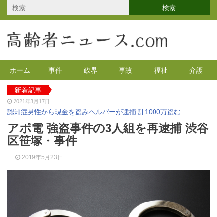
検
索:
ホーム
事件
政界
事故
福祉
介護
新着記事
2021年3月17日
認知症男性から現金を盗みヘルパーが逮捕 計1000万盗む
2021年2月4日
アポ電 強盗事件の3人組を再逮捕 渋谷
2020年の特殊詐欺が1万3千件 コロナで高齢者の被害が多発
区笹塚・事件
2020年12月14日
有料老人ホームを活用で特養待機者を解消へ 江戸川区
2019年5月23日
2020年12月8日
90代母親と息子が自宅で血を流し死亡 無理心中か 兵庫
2020年12月2日
東京都 高齢者らを対象にGoToの自粛を呼びかけ
2021年4月12日