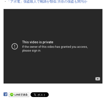
・
「アポ電」強盗殺人で靴跡が類似 渋谷の強盗も関与か