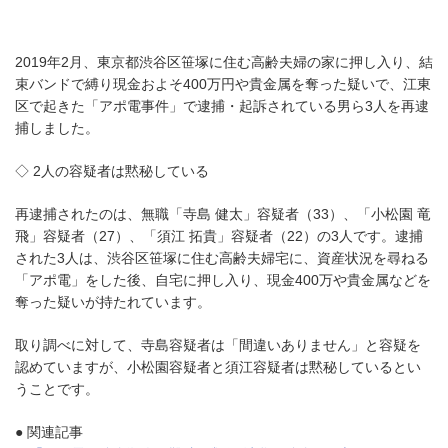
2019年2月、東京都渋谷区笹塚に住む高齢夫婦の家に押し入り、結
束バンドで縛り現金およそ400万円や貴金属を奪った疑いで、江東
区で起きた「アポ電事件」で逮捕・起訴されている男ら3人を再逮
捕しました。
◇ 2人の容疑者は黙秘している
再逮捕されたのは、無職「寺島 健太」容疑者（33）、「小松園 竜
飛」容疑者（27）、「須江 拓貴」容疑者（22）の3人です。逮捕
された3人は、渋谷区笹塚に住む高齢夫婦宅に、資産状況を尋ねる
「アポ電」をした後、自宅に押し入り、現金400万や貴金属などを
奪った疑いが持たれています。
取り調べに対して、寺島容疑者は「間違いありません」と容疑を
認めていますが、小松園容疑者と須江容疑者は黙秘しているとい
うことです。
● 関連記事