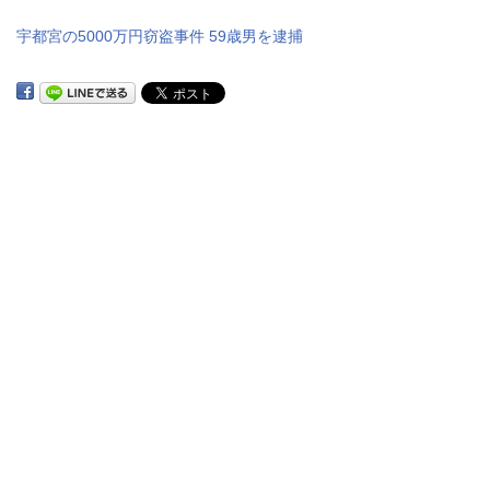
宇都宮の5000万円窃盗事件 59歳男を逮捕