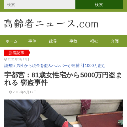
検
索:
ホーム
事件
政界
事故
福祉
介護
新着記事
2021年3月17日
認知症男性から現金を盗みヘルパーが逮捕 計1000万盗む
2021年2月4日
宇都宮：81歳女性宅から5000万円盗ま
2020年の特殊詐欺が1万3千件 コロナで高齢者の被害が多発
れる 窃盗事件
2020年12月14日
有料老人ホームを活用で特養待機者を解消へ 江戸川区
2019年5月17日
2020年12月8日
90代母親と息子が自宅で血を流し死亡 無理心中か 兵庫
2020年12月2日
東京都 高齢者らを対象にGoToの自粛を呼びかけ
2021年4月12日