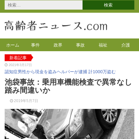
検
索:
ホーム
事件
政界
事故
福祉
介護
新着記事
2021年3月17日
認知症男性から現金を盗みヘルパーが逮捕 計1000万盗む
2021年2月4日
池袋事故：乗用車機能検査で異常なし
2020年の特殊詐欺が1万3千件 コロナで高齢者の被害が多発
踏み間違いか
2020年12月14日
有料老人ホームを活用で特養待機者を解消へ 江戸川区
2019年5月7日
2020年12月8日
90代母親と息子が自宅で血を流し死亡 無理心中か 兵庫
2020年12月2日
東京都 高齢者らを対象にGoToの自粛を呼びかけ
2021年4月12日