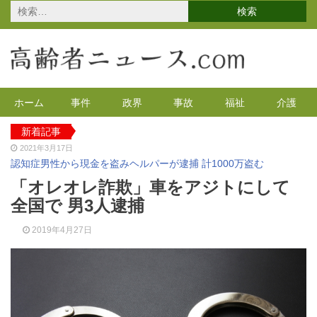
検
索:
ホーム
事件
政界
事故
福祉
介護
新着記事
2021年3月17日
認知症男性から現金を盗みヘルパーが逮捕 計1000万盗む
2021年2月4日
「オレオレ詐欺」車をアジトにして
2020年の特殊詐欺が1万3千件 コロナで高齢者の被害が多発
全国で 男3人逮捕
2020年12月14日
有料老人ホームを活用で特養待機者を解消へ 江戸川区
2019年4月27日
2020年12月8日
90代母親と息子が自宅で血を流し死亡 無理心中か 兵庫
2020年12月2日
東京都 高齢者らを対象にGoToの自粛を呼びかけ
2021年4月12日