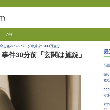
介護
金を盗みヘルパーが逮捕 計1000万盗む
最
欺が1万3千件 コロナで高齢者の被害が多発
 事件30分前「玄関は施錠」
を活用で特養待機者を解消へ 江戸川区
が自宅で血を流し死亡 無理心中か 兵庫
高
を対象にGoToの自粛を呼びかけ
接種始まる 今日から全国で開始
認知
盗
20
が
有