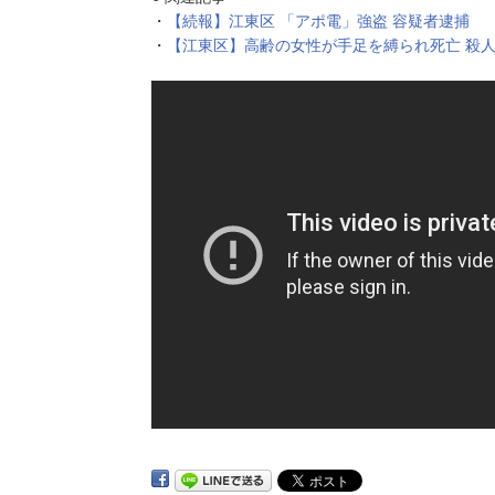
・
【続報】江東区 「アポ電」強盗 容疑者逮捕
・
【江東区】高齢の女性が手足を縛られ死亡 殺