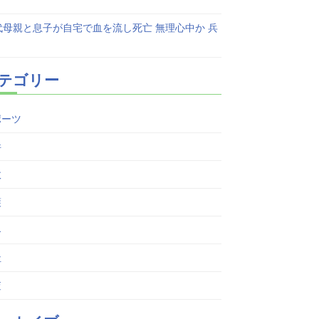
代母親と息子が自宅で血を流し死亡 無理心中か 兵
テゴリー
ポーツ
件
故
護
界
祉
査