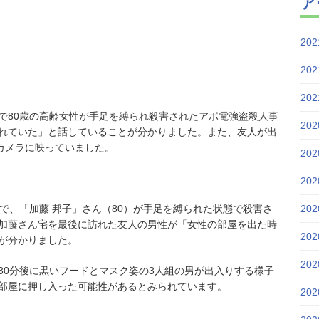
ア
20
20
20
ョンで80歳の高齢女性が手足を縛られ殺害されたアポ電強盗殺人事
20
れていた」と話していることが分かりました。また、友人が出
カメラに映っていました。
20
20
で、「加藤 邦子」さん（80）が手足を縛られた状態で殺害さ
20
加藤さん宅を最後に訪れた友人の男性が「女性の部屋を出た時
20
が分かりました。
20
30分後に黒いフードとマスク姿の3人組の男が出入りする様子
部屋に押し入った可能性があるとみられています。
20