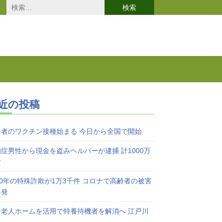
検
索:
近の投稿
齢者のワクチン接種始まる 今日から全国で開始
症男性から現金を盗みヘルパーが逮捕 計1000万
む
20年の特殊詐欺が1万3千件 コロナで高齢者の被害
多発
料老人ホームを活用で特養待機者を解消へ 江戸川