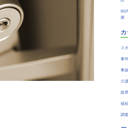
区
90
庫
カ
ス
事
事
介
政
福
調