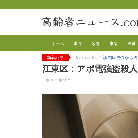
ホーム
事件
政界
事故
福祉
新着記事
認知症男性から現
2021年3月17日
2020年の特殊詐
2021年2月4日
江東区：アポ電強盗殺人
有料老人ホーム
2020年12月14日
90代母親と息子
2020年12月8日
2019年3月5日
東京都 高齢者ら
2020年12月2日
高齢者のワクチン
2021年4月12日