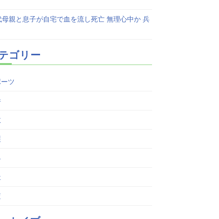
代母親と息子が自宅で血を流し死亡 無理心中か 兵
テゴリー
ポーツ
件
故
護
界
祉
査