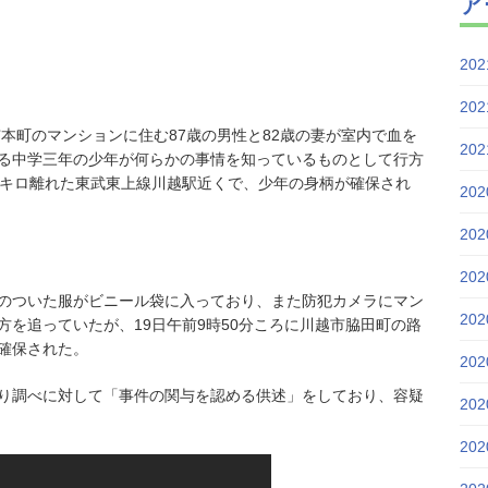
ア
20
20
光市本町のマンションに住む87歳の男性と82歳の妻が室内で血を
20
る中学三年の少年が何らかの事情を知っているものとして行方
0キロ離れた東武東上線川越駅近くで、少年の身柄が確保され
20
20
20
のついた服がビニール袋に入っており、また防犯カメラにマン
20
を追っていたが、19日午前9時50分ころに川越市脇田町の路
確保された。
20
り調べに対して「事件の関与を認める供述」をしており、容疑
20
20