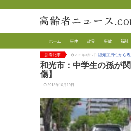
ホーム
事件
政界
事故
福祉
新着記事
認知症男性から現
2021年3月17日
2020年の特殊詐
2021年2月4日
和光市：中学生の孫が関
有料老人ホーム
2020年12月14日
傷】
90代母親と息子
2020年12月8日
東京都 高齢者ら
2020年12月2日
2018年10月19日
高齢者のワクチン
2021年4月12日