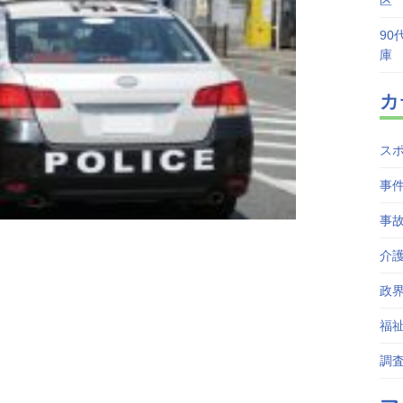
区
90
庫
カ
ス
事
事
介
政
福
調