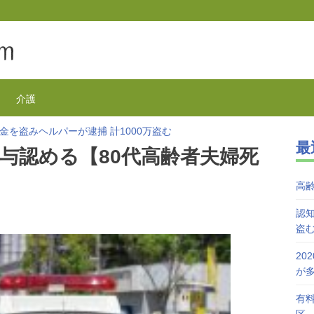
介護
金を盗みヘルパーが逮捕 計1000万盗む
最
欺が1万3千件 コロナで高齢者の被害が多発
与認める【80代高齢者夫婦死
を活用で特養待機者を解消へ 江戸川区
が自宅で血を流し死亡 無理心中か 兵庫
高
を対象にGoToの自粛を呼びかけ
接種始まる 今日から全国で開始
認知
盗
20
が
有