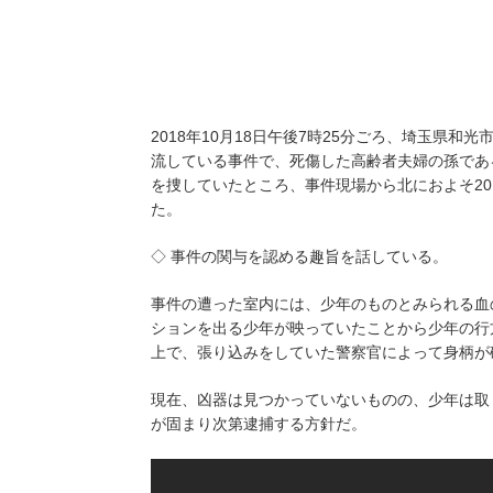
2018年10月18日午後7時25分ごろ、埼玉県和
流している事件で、死傷した高齢者夫婦の孫であ
を捜していたところ、事件現場から北におよそ2
た。
◇ 事件の関与を認める趣旨を話している。
事件の遭った室内には、少年のものとみられる血
ションを出る少年が映っていたことから少年の行方
上で、張り込みをしていた警察官によって身柄が
現在、凶器は見つかっていないものの、少年は取
が固まり次第逮捕する方針だ。