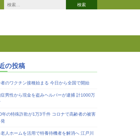
検
索:
近の投稿
齢者のワクチン接種始まる 今日から全国で開始
症男性から現金を盗みヘルパーが逮捕 計1000万
む
20年の特殊詐欺が1万3千件 コロナで高齢者の被害
多発
料老人ホームを活用で特養待機者を解消へ 江戸川