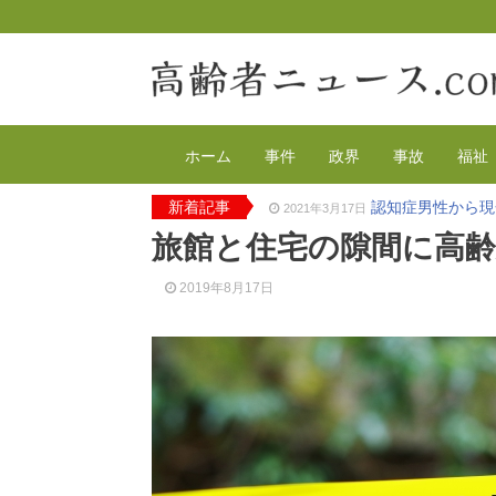
ホーム
事件
政界
事故
福祉
新着記事
認知症男性から現
2021年3月17日
2020年の特殊詐
2021年2月4日
旅館と住宅の隙間に高齢
有料老人ホーム
2020年12月14日
90代母親と息子
2020年12月8日
2019年8月17日
東京都 高齢者ら
2020年12月2日
高齢者のワクチン
2021年4月12日