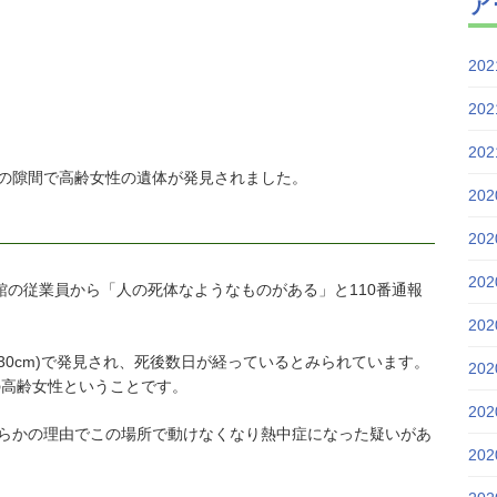
ア
20
20
20
住宅の隙間で高齢女性の遺体が発見されました。
20
20
20
館の従業員から「人の死体なようなものがある」と110番通報
20
0cm)で発見され、死後数日が経っているとみられています。
20
の高齢女性ということです。
20
らかの理由でこの場所で動けなくなり熱中症になった疑いがあ
20