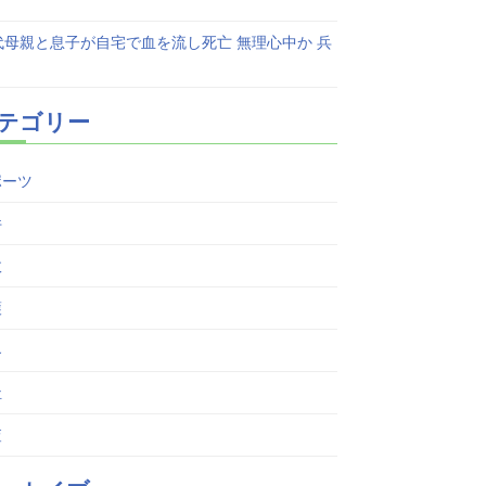
代母親と息子が自宅で血を流し死亡 無理心中か 兵
テゴリー
ポーツ
件
故
護
界
祉
査