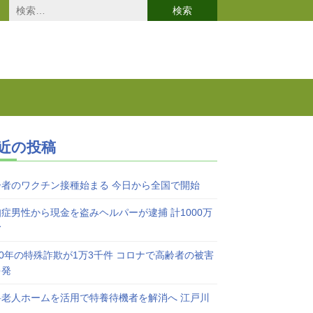
検
索:
近の投稿
齢者のワクチン接種始まる 今日から全国で開始
症男性から現金を盗みヘルパーが逮捕 計1000万
む
20年の特殊詐欺が1万3千件 コロナで高齢者の被害
多発
料老人ホームを活用で特養待機者を解消へ 江戸川