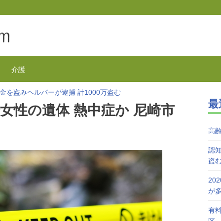
介護
金を盗みヘルパーが逮捕 計1000万盗む
最
欺が1万3千件 コロナで高齢者の被害が多発
女性の遺体 熱中症か 尼崎市
を活用で特養待機者を解消へ 江戸川区
が自宅で血を流し死亡 無理心中か 兵庫
高
を対象にGoToの自粛を呼びかけ
接種始まる 今日から全国で開始
認知
盗
20
が
有