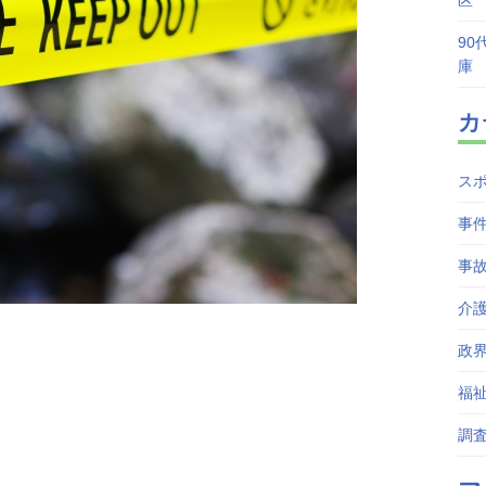
区
90
庫
カ
ス
事
事
介
政
福
調