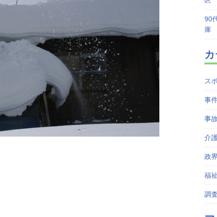
区
90
庫
カ
ス
事
事
介
政
福
調