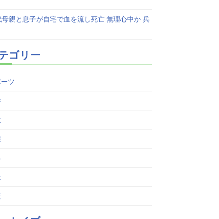
代母親と息子が自宅で血を流し死亡 無理心中か 兵
テゴリー
ポーツ
件
故
護
界
祉
査