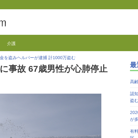
介護
金を盗みヘルパーが逮捕 計1000万盗む
最
欺が1万3千件 コロナで高齢者の被害が多発
に事故 67歳男性が心肺停止
を活用で特養待機者を解消へ 江戸川区
が自宅で血を流し死亡 無理心中か 兵庫
高
を対象にGoToの自粛を呼びかけ
接種始まる 今日から全国で開始
認知
盗
20
が
有