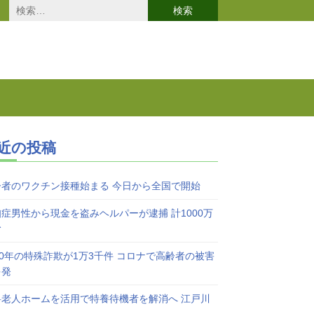
検
索:
近の投稿
齢者のワクチン接種始まる 今日から全国で開始
症男性から現金を盗みヘルパーが逮捕 計1000万
む
20年の特殊詐欺が1万3千件 コロナで高齢者の被害
多発
料老人ホームを活用で特養待機者を解消へ 江戸川