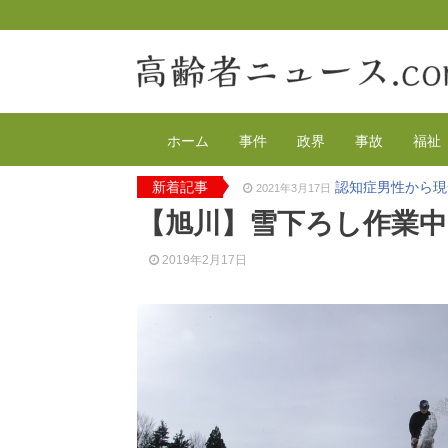
ホーム
事件
政界
事故
福祉
新着記事
認知症男性から現
2021年3月17日
2020年の特殊詐
2021年2月4日
【旭川】雪下ろし作業中
有料老人ホーム
2020年12月14日
90代母親と息子
2020年12月8日
2019年2月17日
東京都 高齢者ら
2020年12月2日
高齢者のワクチン
2021年4月12日