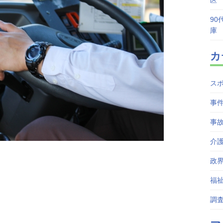
区
90
庫
カ
ス
事
事
介
政
福
調