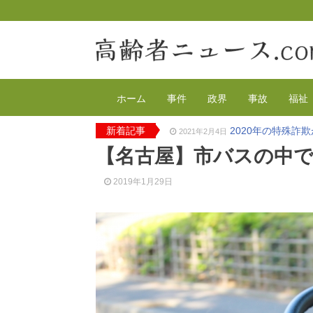
ホーム
事件
政界
事故
福祉
新着記事
2020年の特殊詐
2021年2月4日
有料老人ホーム
2020年12月14日
【名古屋】市バスの中で
90代母親と息子
2020年12月8日
東京都 高齢者ら
2020年12月2日
2019年1月29日
高齢者のワクチン
2021年4月12日
認知症男性から現
2021年3月17日