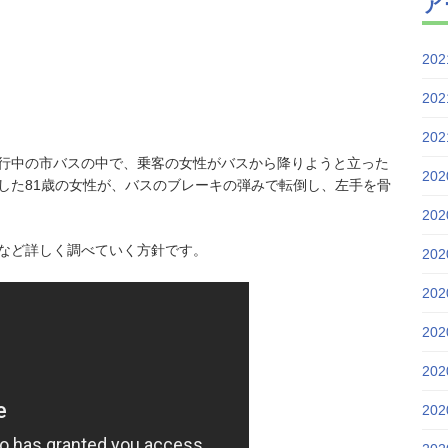
ア
20
20
20
を走行中の市バスの中で、乗客の女性がバスから降りようと立った
20
した81歳の女性が、バスのブレーキの弾みで転倒し、左手を骨
20
など詳しく調べていく方針です。
20
20
20
20
20