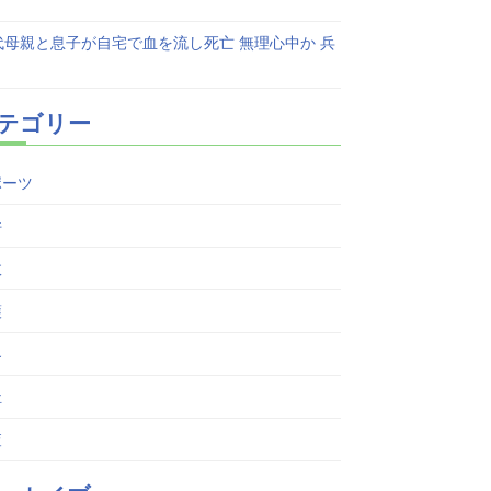
代母親と息子が自宅で血を流し死亡 無理心中か 兵
テゴリー
ポーツ
件
故
護
界
祉
査