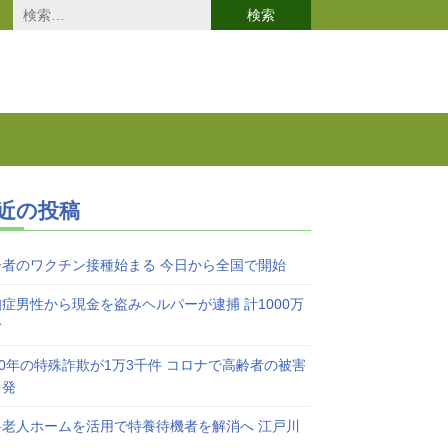
検
索:
近の投稿
齢者のワクチン接種始まる 今日から全国で開始
症男性から現金を盗みヘルパーが逮捕 計1000万
む
20年の特殊詐欺が1万3千件 コロナで高齢者の被害
多発
料老人ホームを活用で特養待機者を解消へ 江戸川