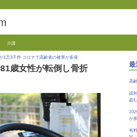
介護
欺が1万3千件 コロナで高齢者の被害が多発
最
を活用で特養待機者を解消へ 江戸川区
81歳女性が転倒し骨折
が自宅で血を流し死亡 無理心中か 兵庫
を対象にGoToの自粛を呼びかけ
高
接種始まる 今日から全国で開始
金を盗みヘルパーが逮捕 計1000万盗む
認知
盗
20
が
有