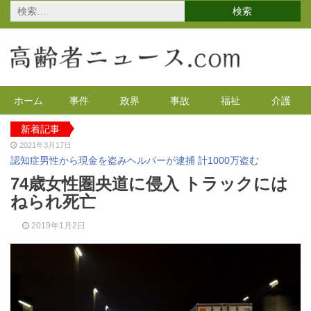
検
索:
ホーム
事件
政界
事故
福祉
介護
新着記事
2021年3月17日
認知症男性から現金を盗みヘルパーが逮捕 計1000万盗む
2021年2月4日
74歳女性圏央道に侵入 トラックには
2020年の特殊詐欺が1万3千件 コロナで高齢者の被害が多発
ねられ死亡
2020年12月14日
有料老人ホームを活用で特養待機者を解消へ 江戸川区
2019年1月2日
2020年12月8日
90代母親と息子が自宅で血を流し死亡 無理心中か 兵庫
2020年12月2日
東京都 高齢者らを対象にGoToの自粛を呼びかけ
2021年4月12日