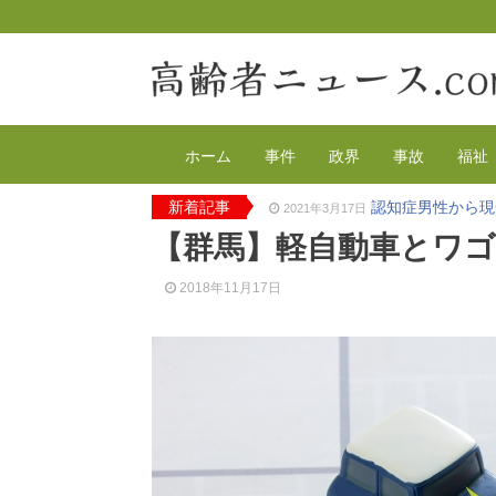
ホーム
事件
政界
事故
福祉
新着記事
認知症男性から現
2021年3月17日
2020年の特殊詐
2021年2月4日
【群馬】軽自動車とワゴ
有料老人ホーム
2020年12月14日
90代母親と息子
2020年12月8日
2018年11月17日
東京都 高齢者ら
2020年12月2日
高齢者のワクチン
2021年4月12日