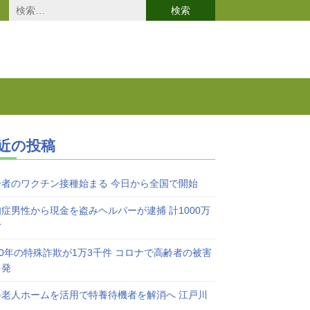
検
索:
近の投稿
齢者のワクチン接種始まる 今日から全国で開始
症男性から現金を盗みヘルパーが逮捕 計1000万
む
20年の特殊詐欺が1万3千件 コロナで高齢者の被害
多発
料老人ホームを活用で特養待機者を解消へ 江戸川