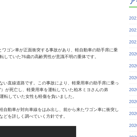
ア
20
20
20
動車とワゴン車が正面衝突する事故があり、軽自動車の助手席に乗
20
転していた76歳の高齢男性が意識不明の重体です。
20
20
ない直線道路です。この事故により、軽乗用車の助手席に乗っ
87）が死亡し、軽乗用車を運転していた柏木ミヨさんの弟
20
を運転していた女性も軽傷を負いました。
20
軽自動車が対向車線をはみ出し、前から来たワゴン車に衝突し
20
などを詳しく調べていく方針です。
20