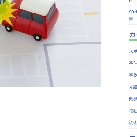
区
90
庫
カ
ス
事
事
介
政
福
調