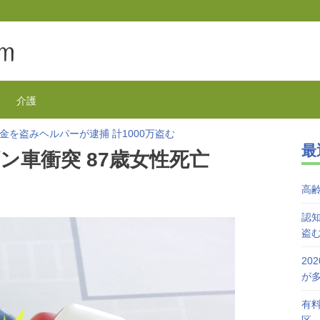
介護
金を盗みヘルパーが逮捕 計1000万盗む
最
欺が1万3千件 コロナで高齢者の被害が多発
ン車衝突 87歳女性死亡
を活用で特養待機者を解消へ 江戸川区
が自宅で血を流し死亡 無理心中か 兵庫
高
を対象にGoToの自粛を呼びかけ
接種始まる 今日から全国で開始
認知
盗
20
が
有