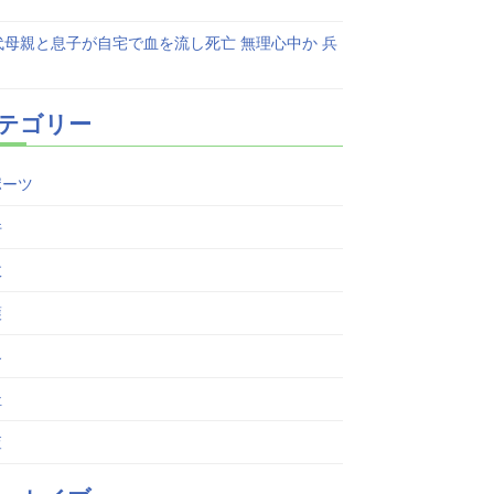
代母親と息子が自宅で血を流し死亡 無理心中か 兵
テゴリー
ポーツ
件
故
護
界
祉
査