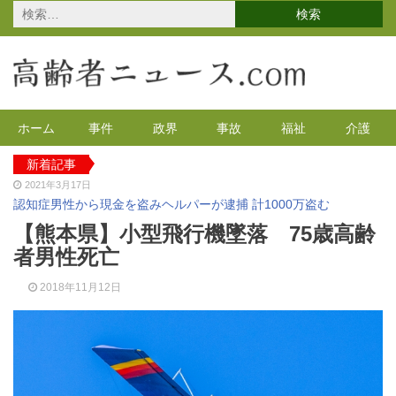
検
索:
ホーム
事件
政界
事故
福祉
介護
新着記事
2021年3月17日
認知症男性から現金を盗みヘルパーが逮捕 計1000万盗む
2021年2月4日
【熊本県】小型飛行機墜落 75歳高齢
2020年の特殊詐欺が1万3千件 コロナで高齢者の被害が多発
者男性死亡
2020年12月14日
有料老人ホームを活用で特養待機者を解消へ 江戸川区
2018年11月12日
2020年12月8日
90代母親と息子が自宅で血を流し死亡 無理心中か 兵庫
2020年12月2日
東京都 高齢者らを対象にGoToの自粛を呼びかけ
2021年4月12日