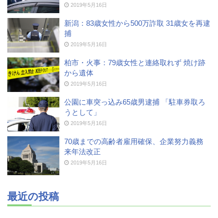
高齢者のワクチン接種始まる 今日から全国で開始
2019年5月16日
新潟：83歳女性から500万詐取 31歳女を再逮
捕
2019年5月16日
柏市・火事：79歳女性と連絡取れず 焼け跡
から遺体
2019年5月16日
公園に車突っ込み65歳男逮捕 「駐車券取ろ
うとして」
2019年5月16日
70歳までの高齢者雇用確保、企業努力義務
来年法改正
2019年5月16日
最近の投稿