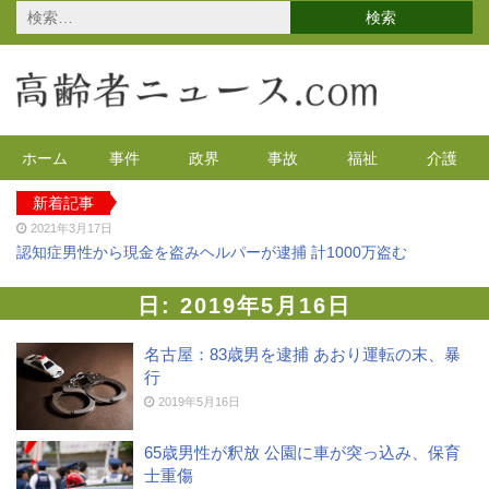
検
索:
ホーム
事件
政界
事故
福祉
介護
新着記事
2021年3月17日
認知症男性から現金を盗みヘルパーが逮捕 計1000万盗む
2021年2月4日
2020年の特殊詐欺が1万3千件 コロナで高齢者の被害が多発
日:
2019年5月16日
2020年12月14日
有料老人ホームを活用で特養待機者を解消へ 江戸川区
名古屋：83歳男を逮捕 あおり運転の末、暴
行
2020年12月8日
90代母親と息子が自宅で血を流し死亡 無理心中か 兵庫
2019年5月16日
2020年12月2日
東京都 高齢者らを対象にGoToの自粛を呼びかけ
65歳男性が釈放 公園に車が突っ込み、保育
士重傷
2021年4月12日