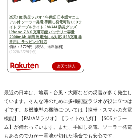
楽天1位 防災ラジオ 1年保証 日本語マニュ
アル付 ソーラー発電 手回し発電可能 LEDラ
イト テーブルライト FM/AM 防災グッズ
iPhone 7 8 X 充電可能 バッテリー容量
2000mAh 単四 乾電池にも対応 USB充電 非
常用に ラッピング対応
価格：3729円（税込、送料無料)
(2020/2/29時点)
楽天で購入
最近の日本は、地震・台風・大雨などの災害が多く発生し
ています。そんな時のために多機能型ラジオが役に立つは
ずです。多機能型の機能については【携帯・スマホの充電
機能】【FM/AMラジオ】【ライトの点灯】【SOSアラー
ム】が備わっています。また、手回し発電、ソーラー発電
もあるので万が一電池が切れた場合でも安心です。