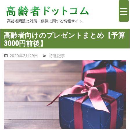
コ
高
ン
テ
高齢者問題と対策・病気に関する情報サイト
齢
ン
高齢者向けのプレゼントまとめ【予算
ツ
者
3000円前後】
へ
ス
情
2020年2月29日
高齢者問題.com
特選記事
キ
ッ
報.com
プ