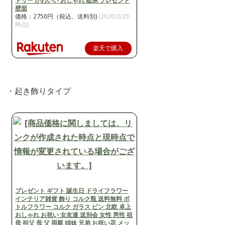
トリー かわいい おしゃれ 姫系 プレゼント
壁面
価格：2750円（税込、送料別)
(2020/2/29
時点)
楽天で購入
・起き飾りタイプ
プレゼント ギフト 誕生日 ドライフラワー
インテリア雑貨 飾り コルク瓶 送料無料 ボ
トルフラワー コルク ガラス ビン 北欧 卓上
おしゃれ お祝い 女友達 送別会 女性 男性 祖
母 祖父 母 父 両親 姉妹 兄弟 お祝い花 メッ