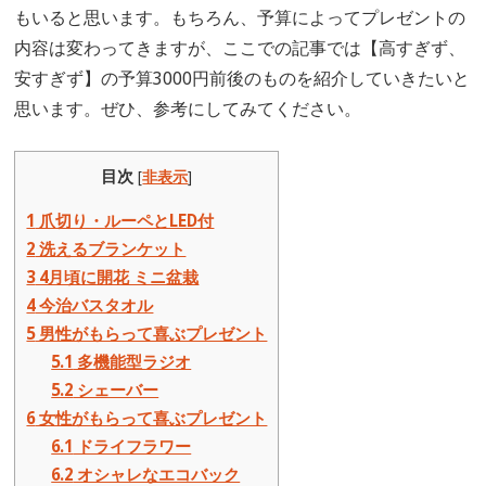
もいると思います。もちろん、予算によってプレゼントの
内容は変わってきますが、ここでの記事では【高すぎず、
安すぎず】の予算3000円前後のものを紹介していきたいと
思います。ぜひ、参考にしてみてください。
目次
[
非表示
]
1
爪切り・ルーペとLED付
2
洗えるブランケット
3
4月頃に開花 ミニ盆栽
4
今治バスタオル
5
男性がもらって喜ぶプレゼント
5.1
多機能型ラジオ
5.2
シェーバー
6
女性がもらって喜ぶプレゼント
6.1
ドライフラワー
6.2
オシャレなエコバック