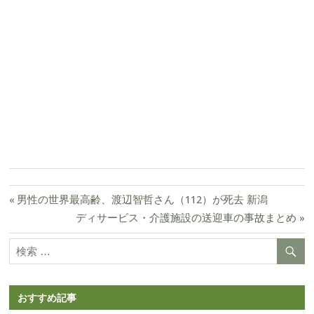
前
男性の世界最高齢、渡辺智哲さん（112）が死去 新潟
の
次
ディサービス・介護施設の送迎車の事故まとめ
投
記
の
稿
事:
記
ナ
事:
ビ
ゲ
おすすめ記事
ー