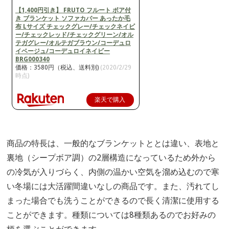
【1,400円引き】 FRUTO フルート ボア付
き ブランケット ソファカバー あったか毛
布 Lサイズ チェックグレー/チェックネイビ
ー/チェックレッド/チェックグリーン/オル
テガグレー/オルテガブラウン/コーデュロ
イベージュ/コーデュロイネイビー
BRG000340
価格：3580円（税込、送料別)
(2020/2/29
時点)
楽天で購入
商品の特長は、一般的なブランケットととは違い、表地と
裏地（シープボア調）の2層構造になっているため外から
の冷気が入りづらく、内側の温かい空気を溜め込むので寒
い冬場には大活躍間違いなしの商品です。また、汚れてし
まった場合でも洗うことができるので長く清潔に使用する
ことができます。種類については8種類あるのでお好みの