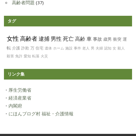
高齢者問題
(37)
タグ
女性
高齢者
逮捕
男性
死亡
高齢
車
事故
歳男
衝突
運
転
介護
詐欺
万
住宅
遺体
ホーム
施設
事件
老人
男
夫婦
認知
女
殺人
殺害
免許
愛知
転落
火災
リンク集
・
厚生労働省
・
経済産業省
・
内閣府
・
にほんブログ村 福祉・介護情報