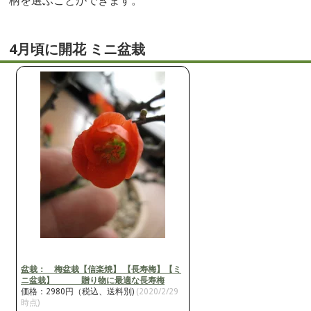
柄を選ぶことができます。
4月頃に開花 ミニ盆栽
盆栽： 梅盆栽【信楽焼】 【長寿梅】【ミ
ニ盆栽】 贈り物に最適な長寿梅
価格：2980円（税込、送料別)
(2020/2/29
時点)