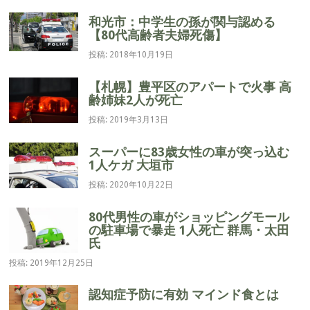
シ
和光市：中学生の孫が関与認める
ョ
【80代高齢者夫婦死傷】
ン
投稿: 2018年10月19日
【札幌】豊平区のアパートで火事 高
齢姉妹2人が死亡
投稿: 2019年3月13日
スーパーに83歳女性の車が突っ込む
1人ケガ 大垣市
投稿: 2020年10月22日
80代男性の車がショッピングモール
の駐車場で暴走 1人死亡 群馬・太田
氏
投稿: 2019年12月25日
認知症予防に有効 マインド食とは