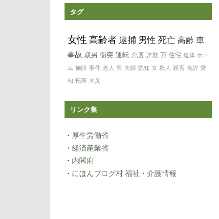
タグ
女性
高齢者
逮捕
男性
死亡
高齢
車
事故
歳男
衝突
運転
介護
詐欺
万
住宅
遺体
ホー
ム
施設
事件
老人
男
夫婦
認知
女
殺人
殺害
免許
愛
知
転落
火災
リンク集
・
厚生労働省
・
経済産業省
・
内閣府
・
にほんブログ村 福祉・介護情報