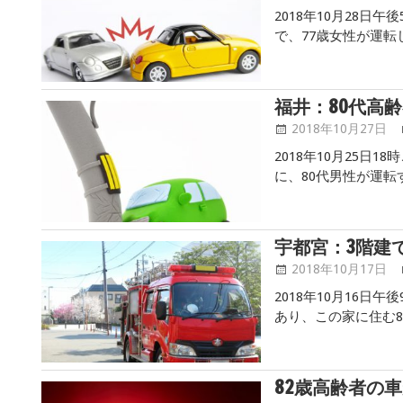
2018年10月28日
で、77歳女性が運
し、計3台が絡む多重
乗用車が逆走 逆走を
福井：80代高
2018年10月27日
2018年10月25日
に、80代男性が運転
署によると、市内に
面のガラス扉などを
宇都宮：3階建
2018年10月17日
2018年10月16日
あり、この家に住む8
にケガをしました。
宅で、近くを歩いて
82歳高齢者の