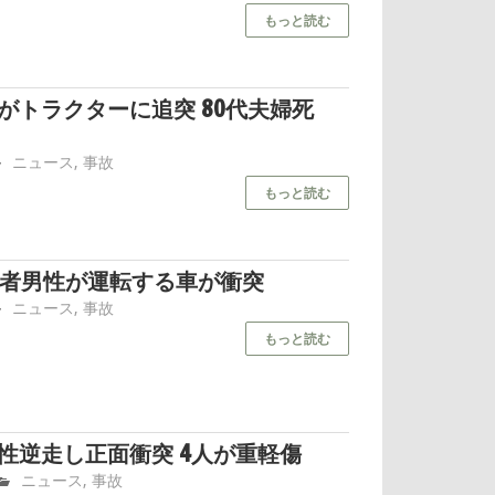
もっと読む
がトラクターに追突 80代夫婦死
高齢者問題.com
ニュース
,
事故
もっと読む
齢者男性が運転する車が衝突
高齢者問題.com
ニュース
,
事故
もっと読む
女性逆走し正面衝突 4人が重軽傷
高齢者問題.com
ニュース
,
事故