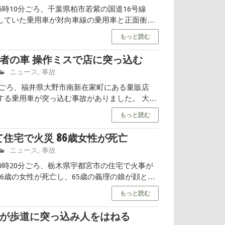
午後5時10分ごろ、千葉県柏市若紫の国道16号線
転していた乗用車が対向車線の乗用車と正面衝突
事故が発生しました。 ◇ 77歳女性が運転する
もっと読む
し
齢者の車 操作ミスで店に突っ込む
高齢者問題.com
ニュース
,
事故
18時ごろ、福井県大野市南新在家町にある量販店
する乗用車が突っ込む事故がありました。 大野
住む80代男性が運転する乗用車が、量販店の正
もっと読む
壊し、店
て住宅で火災 86歳女性が死亡
高齢者問題.com
ニュース
,
事故
午後9時20分ごろ、栃木県宇都宮市の住宅で火事が
6歳の女性が死亡し、65歳の義理の娘が顔と足
 火事があったのは、栃木県宇都宮市宿郷の住
もっと読む
いた男
車が歩道に突っ込み人をはねる