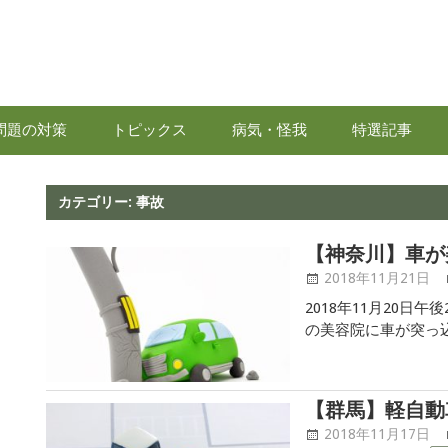
高
齢
問題の対策
トピックス
病気・怪我
特選記事
者
情
カテゴリー:
事故
【神奈川】車が
報.com
2018年11月21日
2018年11月20日
の美容院に車が突っ
ました。警察は、車
反の疑いで現行犯逮捕
【群馬】軽自動
2018年11月17日