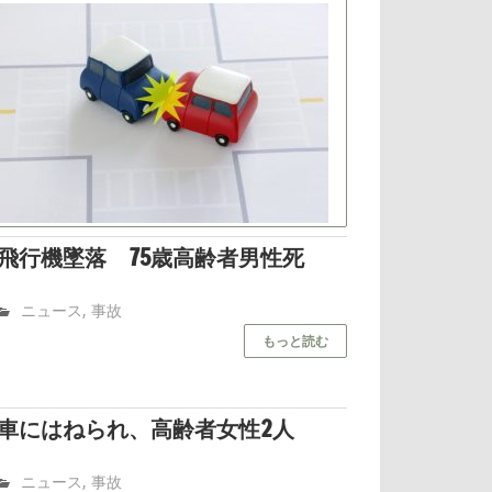
飛行機墜落 75歳高齢者男性死
高齢者問題.com
ニュース
,
事故
もっと読む
車にはねられ、高齢者女性2人
高齢者問題.com
ニュース
,
事故