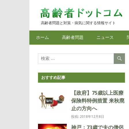
コ
ン
テ
高齢者問題と対策・病気に関する情報サイト
ン
ツ
ホーム
高齢者問題
ニュース
へ
ス
キ
ッ
プ
おすすめ記事
【政府】75歳以上医療
保険料特例措置 来秋廃
止の方向へ
投稿: 2018年12月8日
神戸：73歳で夫の僧侶