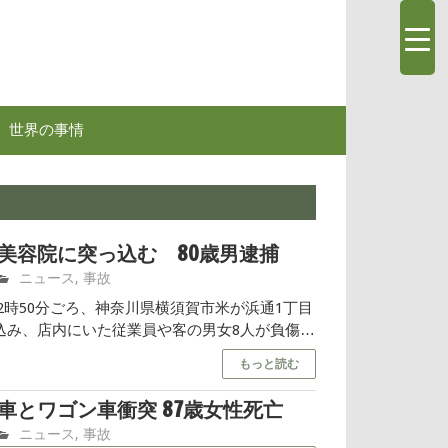
世界の事情
美容院に突っ込む 80歳男逮捕
ニュース
,
事故
午後2時50分ごろ、神奈川県横須賀市米が浜通1丁目
込み、店内にいた従業員や客の男女8人が負傷し
を運転していた80歳の男を自動車運転処罰法違
もっと読む
しま […]…
車とワゴン車衝突 87歳女性死亡
高齢者ニュース.com
ニュース
,
事故