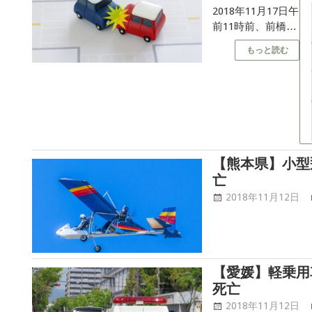
2018年11月17日午
前11時前、前橋市
で軽自動車とワゴ
もっと読む
ン車が正面衝突す
る事故があり、軽
自動車の助手席に
乗っていた87歳の
高齢女性が死亡
し、軽自動車を運
転していた76歳の
【熊本県】小型
高齢男性が意識不
亡
明の重体です。 ◇
軽自動車が対 […]
2018年11月12日
【愛媛】軽乗用
死亡
2018年11月12日