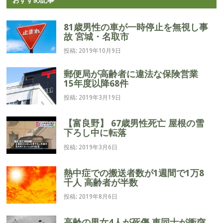
ー
シ
81歳男性の車が一時停止を無視し事
ョ
故 宮城・名取市
ン
投稿: 2019年10月9日
郵便局が高齢者に違法な保険営業
15年度以降68件
投稿: 2019年3月19日
【富良野】 67歳男性死亡 屋根の雪
下ろし中に転落
投稿: 2019年3月6日
熱中症での搬送者数が1週間で1万8
千人 高齢者が半数
投稿: 2019年8月6日
高齢の男女4人が死傷 車同士が衝突