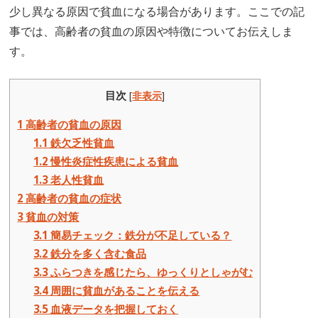
少し異なる原因で貧血になる場合があります。ここでの記
事では、高齢者の貧血の原因や特徴についてお伝えしま
す。
目次
[
非表示
]
1
高齢者の貧血の原因
1.1
鉄欠乏性貧血
1.2
慢性炎症性疾患による貧血
1.3
老人性貧血
2
高齢者の貧血の症状
3
貧血の対策
3.1
簡易チェック：鉄分が不足している？
3.2
鉄分を多く含む食品
3.3
ふらつきを感じたら、ゆっくりとしゃがむ
3.4
周囲に貧血があることを伝える
3.5
血液データを把握しておく