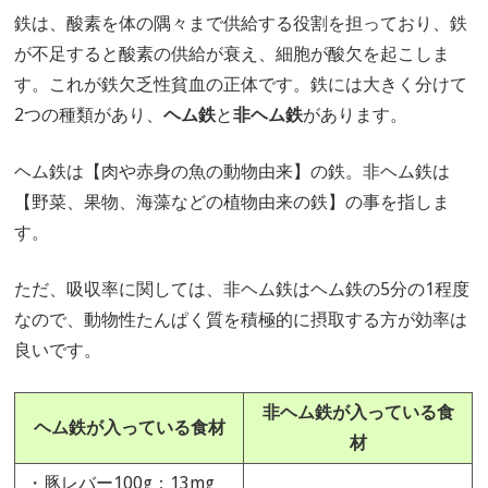
鉄は、酸素を体の隅々まで供給する役割を担っており、鉄
が不足すると酸素の供給が衰え、細胞が酸欠を起こしま
す。これが鉄欠乏性貧血の正体です。鉄には大きく分けて
2つの種類があり、
ヘム鉄
と
非ヘム鉄
があります。
ヘム鉄は【肉や赤身の魚の動物由来】の鉄。非ヘム鉄は
【野菜、果物、海藻などの植物由来の鉄】の事を指しま
す。
ただ、吸収率に関しては、非ヘム鉄はヘム鉄の5分の1程度
なので、動物性たんぱく質を積極的に摂取する方が効率は
良いです。
非ヘム鉄が入っている食
ヘム鉄が入っている食材
材
・豚レバー100g：13mg