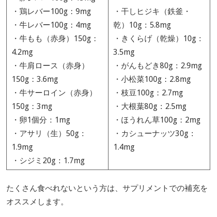
・鶏レバー100g：9mg
・干しヒジキ（鉄釜・
・牛レバー100g：4mg
乾）10g：5.8mg
・牛もも（赤身）150g：
・きくらげ（乾燥）10g：
4.2mg
3.5mg
・牛肩ロース（赤身）
・がんもどき80g：2.9mg
150g：3.6mg
・小松菜100g：2.8mg
・牛サーロイン（赤身）
・枝豆100g：2.7mg
150g：3mg
・大根葉80g：2.5mg
・卵1個分：1mg
・ほうれん草100g：2mg
・アサリ（生）50g：
・カシューナッツ30g：
1.9mg
1.4mg
・シジミ20g：1.7mg
たくさん食べれないという方は、サプリメントでの補充を
オススメします。