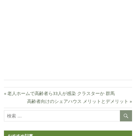
前
老人ホームで高齢者ら33人が感染 クラスターか 群馬
の
次
高齢者向けのシェアハウス メリットとデメリット
投
記
の
稿
事:
記
ナ
事:
ビ
ゲ
おすすめ記事