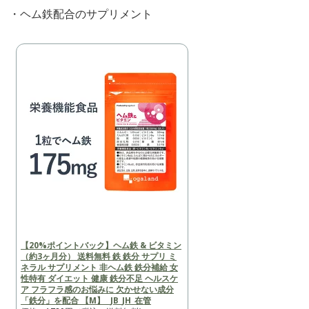
・ヘム鉄配合のサプリメント
【20%ポイントバック】ヘム鉄 & ビタミン
（約3ヶ月分） 送料無料 鉄 鉄分 サプリ ミ
ネラル サプリメント 非ヘム鉄 鉄分補給 女
性特有 ダイエット 健康 鉄分不足 ヘルスケ
ア フラフラ感のお悩みに 欠かせない成分
「鉄分」を配合 【M】 _JB_JH_在管