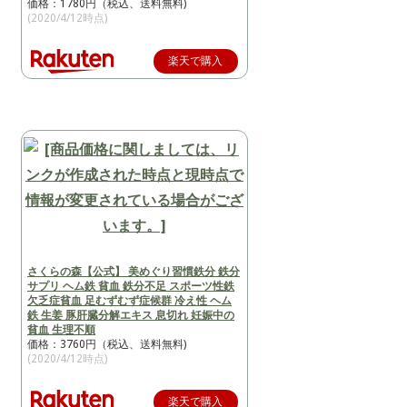
価格：1780円（税込、送料無料)
(2020/4/12時点)
楽天で購入
さくらの森【公式】 美めぐり習慣鉄分 鉄分
サプリ ヘム鉄 貧血 鉄分不足 スポーツ性鉄
欠乏症貧血 足むずむず症候群 冷え性 ヘム
鉄 生姜 豚肝臓分解エキス 息切れ 妊娠中の
貧血 生理不順
価格：3760円（税込、送料無料)
(2020/4/12時点)
楽天で購入