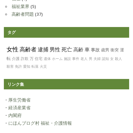
福祉業界
(5)
高齢者問題
(37)
タグ
女性
高齢者
逮捕
男性
死亡
高齢
車
事故
歳男
衝突
運
転
介護
詐欺
万
住宅
遺体
ホーム
施設
事件
老人
男
夫婦
認知
女
殺人
殺害
免許
愛知
転落
火災
リンク集
・
厚生労働省
・
経済産業省
・
内閣府
・
にほんブログ村 福祉・介護情報