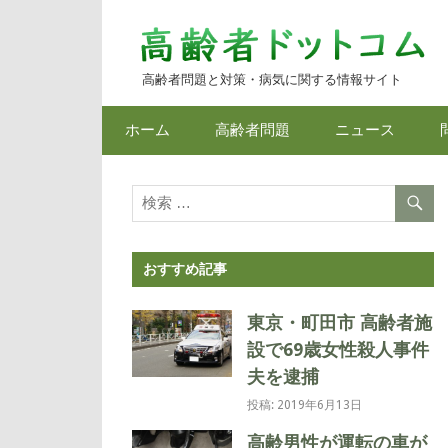
コ
ン
テ
高齢者問題と対策・病気に関する情報サイト
ン
ツ
ホーム
高齢者問題
ニュース
へ
ス
キ
ッ
プ
おすすめ記事
東京・町田市 高齢者施
設で69歳女性殺人事件
夫を逮捕
投稿: 2019年6月13日
高齢男性が運転の車が