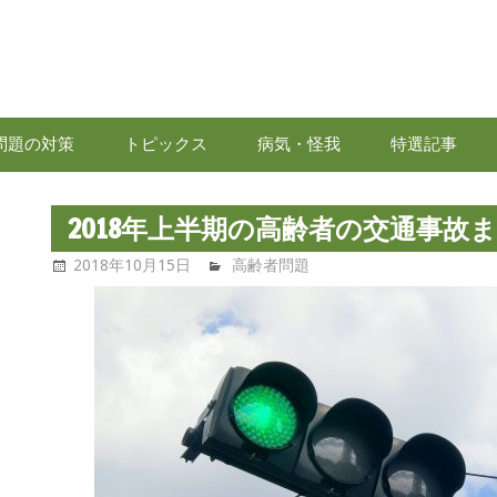
高
齢
問題の対策
トピックス
病気・怪我
特選記事
者
情
2018年上半期の高齢者の交通事故
2018年10月15日
高齢者問題.com
高齢者問題
報.com