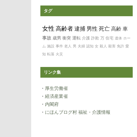
タグ
女性
高齢者
逮捕
男性
死亡
高齢
車
事故
歳男
衝突
運転
介護
詐欺
万
住宅
遺体
ホー
ム
施設
事件
老人
男
夫婦
認知
女
殺人
殺害
免許
愛
知
転落
火災
リンク集
・
厚生労働省
・
経済産業省
・
内閣府
・
にほんブログ村 福祉・介護情報