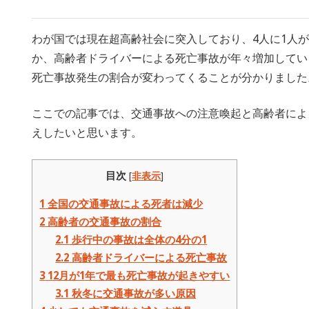
わが国では現在超高齢社会に突入しており、4人に1人
か、高齢者ドライバーによる死亡事故が年々増加してい
死亡事故発生の割合が変わってくることが分かりました
ここでの記事では、交通事故への注意喚起と高齢者によ
えしたいと思います。
目次
[
非表示
]
1
全国の交通事故による死者は減少
2
高齢者の交通事故の割合
2.1
歩行中の事故は全体の4分の1
2.2
高齢者ドライバーによる死亡事故
3
12月が1年で最も死亡事故が起きやすい
3.1
秋冬に交通事故が多い原因