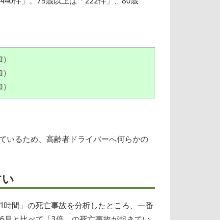
0件」。75歳以上は「222件」、80歳
加）
加）
加）
ているため、高齢者ドライバーへ何らかの
すい
前後1時間」の死亡事故を分析したところ、一番
6月と比べて「3倍」の死亡事故が起きてい