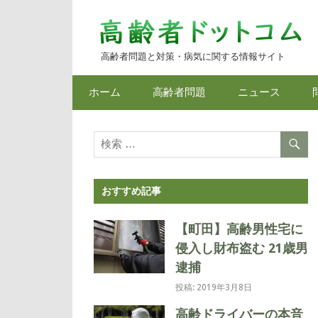
コ
ン
テ
高齢者問題と対策・病気に関する情報サイト
ン
ツ
ホーム
高齢者問題
ニュース
へ
ス
キ
ッ
プ
おすすめ記事
【町田】高齢男性宅に
侵入し財布盗む 21歳男
逮捕
投稿: 2019年3月8日
高齢ドライバーの本音