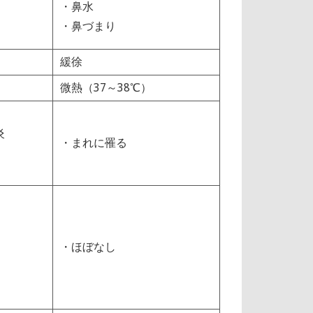
・鼻水
・鼻づまり
緩徐
微熱（37～38℃）
炎
・まれに罹る
・ほぼなし