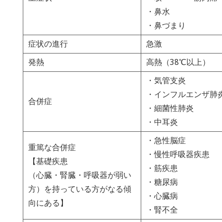
・鼻水
・鼻づまり
症状の進行
急激
発熱
高熱（38℃以上）
・気管支炎
・インフルエンザ肺
合併症
・細菌性肺炎
・中耳炎
・急性脳症
重篤な合併症
・慢性呼吸器疾患
【基礎疾患
・筋疾患
（心臓・腎臓・呼吸器が弱い
・糖尿病
方）を持っている方がなる傾
・心臓病
向にある】
・腎不全