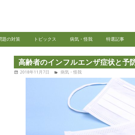
高
齢
問題の対策
トピックス
病気・怪我
特選記事
者
情
高齢者のインフルエンザ症状と予
2018年11月7日
高齢者問題.com
病気・怪我
報.com