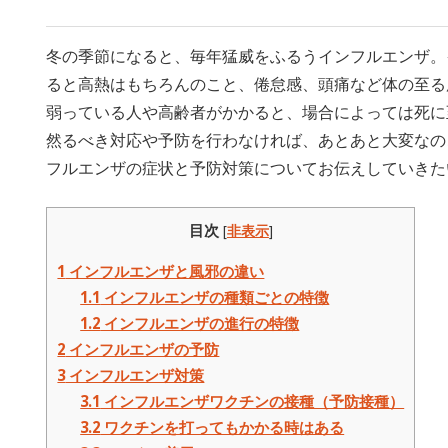
冬の季節になると、毎年猛威をふるうインフルエンザ。
ると高熱はもちろんのこと、倦怠感、頭痛など体の至る
弱っている人や高齢者がかかると、場合によっては死に
然るべき対応や予防を行わなければ、あとあと大変なの
フルエンザの症状と予防対策についてお伝えしていきた
目次
[
非表示
]
1
インフルエンザと風邪の違い
1.1
インフルエンザの種類ごとの特徴
1.2
インフルエンザの進行の特徴
2
インフルエンザの予防
3
インフルエンザ対策
3.1
インフルエンザワクチンの接種（予防接種）
3.2
ワクチンを打ってもかかる時はある