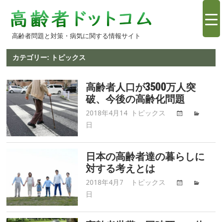
コ
高
ン
テ
高齢者問題と対策・病気に関する情報サイト
齢
ン
ツ
カテゴリー:
トピックス
者
へ
ス
高齢者人口が3500万人突
情
破、今後の高齢化問題
キ
ッ
2018年4月14
トピックス
高
報.com
プ
日
齢
者
問
日本の高齢者達の暮らしに
題.com
対する考えとは
2018年4月7
トピックス
高
日
齢
者
問