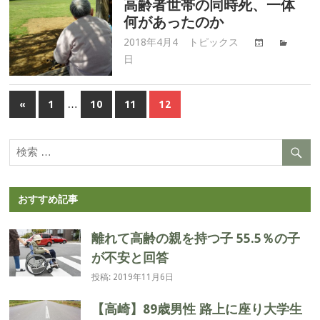
高齢者世帯の同時死、一体
題.com
何があったのか
2018年4月4
トピックス
高
日
齢
者
問
…
«
前
1
10
11
12
題.com
投
の
記
稿
事
ナ
ビ
おすすめ記事
ゲ
離れて高齢の親を持つ子 55.5％の子
ー
が不安と回答
投稿: 2019年11月6日
シ
【高崎】89歳男性 路上に座り大学生
ョ