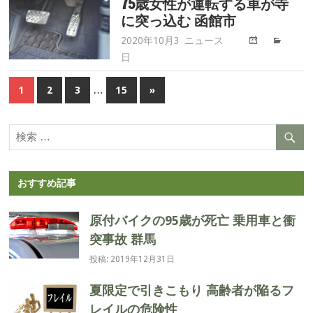
75歳女性が運転する車が寺
イ
に突っ込む 函館市
バ
2020年10月3
ニュース
高
ー
日
齢
事
ド
故.com
…
1
2
3
15
次
»
ラ
投
の
イ
記
バ
稿
事
ー
ナ
事
故.com
ビ
おすすめ記事
ゲ
原付バイクの95歳が死亡 乗用車と衝
ー
突事故 群馬
投稿: 2019年12月31日
シ
夏限定で引きこもり 高齢者が陥るフ
ョ
レイルの危険性