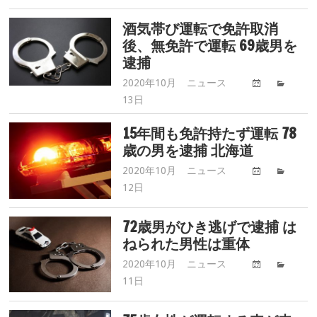
事
ド
故.com
酒気帯び運転で免許取消
ラ
後、無免許で運転 69歳男を
イ
逮捕
バ
ー
2020年10月
ニュース
高
事
13日
齢
故.com
ド
15年間も免許持たず運転 78
ラ
歳の男を逮捕 北海道
イ
バ
2020年10月
ニュース
高
ー
12日
齢
事
ド
故.com
ラ
72歳男がひき逃げで逮捕 は
イ
ねられた男性は重体
バ
2020年10月
ニュース
高
ー
11日
齢
事
ド
故.com
ラ