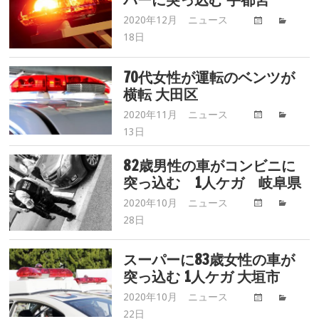
イ
バ
2020年12月
ニュース
高
ー
18日
齢
事
ド
故.com
ラ
70代女性が運転のベンツが
イ
横転 大田区
バ
2020年11月
ニュース
高
ー
13日
齢
事
ド
故.com
82歳男性の車がコンビニに
ラ
突っ込む 1人ケガ 岐阜県
イ
バ
2020年10月
ニュース
高
ー
28日
齢
事
ド
故.com
ラ
スーパーに83歳女性の車が
イ
突っ込む 1人ケガ 大垣市
バ
2020年10月
ニュース
高
ー
22日
齢