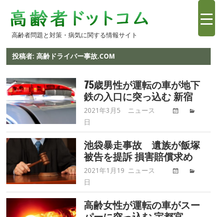
コ
高
ン
テ
高齢者問題と対策・病気に関する情報サイト
齢
ン
ツ
投稿者:
高齢ドライバー事故.COM
者
へ
ス
75歳男性が運転の車が地下
情
鉄の入口に突っ込む 新宿
キ
ッ
2021年3月5
ニュース
高
報.com
プ
日
齢
ド
池袋暴走事故 遺族が飯塚
ラ
被告を提訴 損害賠償求め
イ
バ
2021年1月19
ニュース
高
ー
日
齢
事
ド
高齢女性が運転の車がスー
故.com
ラ
パーに突っ込む 宇都宮