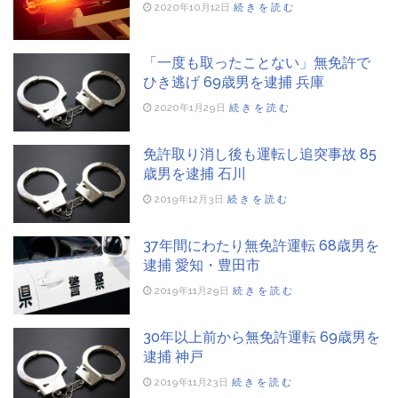
75歳男性が運転の車が地下鉄の入口に突っ込む 新宿
2020年10月12日
続きを読む
「一度も取ったことない」無免許で
ひき逃げ 69歳男を逮捕 兵庫
2020年1月29日
続きを読む
免許取り消し後も運転し追突事故 85
歳男を逮捕 石川
2019年12月3日
続きを読む
37年間にわたり無免許運転 68歳男を
逮捕 愛知・豊田市
2019年11月29日
続きを読む
30年以上前から無免許運転 69歳男を
逮捕 神戸
2019年11月23日
続きを読む