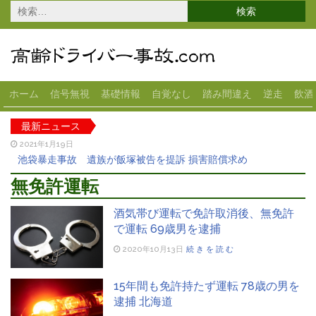
検
索:
ホーム
信号無視
基礎情報
自覚なし
踏み間違え
逆走
飲酒
最新ニュース
2021年1月19日
池袋暴走事故 遺族が飯塚被告を提訴 損害賠償求め
2020年12月18日
無免許運転
高齢女性が運転の車がスーパーに突っ込む 宇都宮
2020年11月13日
酒気帯び運転で免許取消後、無免許
70代女性が運転のベンツが横転 大田区
で運転 69歳男を逮捕
2020年10月28日
2020年10月13日
続きを読む
82歳男性の車がコンビニに突っ込む 1人ケガ 岐阜県
2020年10月22日
スーパーに83歳女性の車が突っ込む 1人ケガ 大垣市
15年間も免許持たず運転 78歳の男を
逮捕 北海道
2021年3月5日