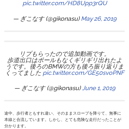
pic.twitter.com/HD8Upp3rQU
— ぎこなす (@gikonasu)
May 26, 2019
リプもらったので追加動画です。
歩道出口はポールもなくギリギリ出れたよ
うです。後ろのBMWの方も後ろ振り返りま
くってました
pic.twitter.com/GE50svoPNF
— ぎこなす (@gikonasu)
June 1, 2019
途中、歩行者ともすれ違い、そのままスロープを降りて、無事に
本線と合流しています。しかし、とても危険な走行だったことが
分かります。