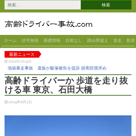
検
索:
ホーム
信号無視
基礎情報
自覚なし
踏み間違え
逆走
飲酒
最新ニュース
2021年1月19日
池袋暴走事故 遺族が飯塚被告を提訴 損害賠償求め
2020年12月18日
高齢ドライバーか 歩道を走り抜
高齢女性が運転の車がスーパーに突っ込む 宇都宮
ける車 東京、石田大橋
2020年11月13日
70代女性が運転のベンツが横転 大田区
2019年6月1日
2020年10月28日
82歳男性の車がコンビニに突っ込む 1人ケガ 岐阜県
2020年10月22日
スーパーに83歳女性の車が突っ込む 1人ケガ 大垣市
2021年3月5日