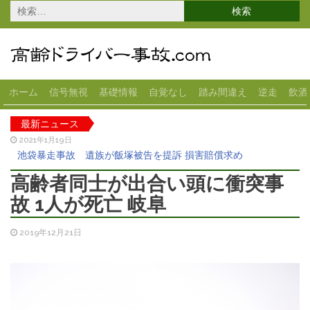
検
索:
ホーム
信号無視
基礎情報
自覚なし
踏み間違え
逆走
飲酒
最新ニュース
2021年1月19日
池袋暴走事故 遺族が飯塚被告を提訴 損害賠償求め
2020年12月18日
高齢者同士が出合い頭に衝突事
高齢女性が運転の車がスーパーに突っ込む 宇都宮
故 1人が死亡 岐阜
2020年11月13日
70代女性が運転のベンツが横転 大田区
2019年12月21日
2020年10月28日
82歳男性の車がコンビニに突っ込む 1人ケガ 岐阜県
2020年10月22日
スーパーに83歳女性の車が突っ込む 1人ケガ 大垣市
2021年3月5日