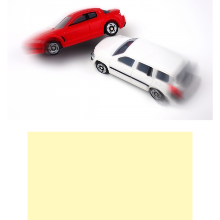
75歳男性が運転の車が地下鉄の入口に突っ込む 新宿