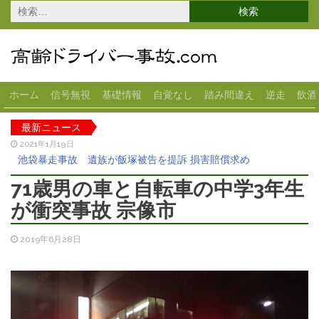
検
索:
ホーム
信号無視
基礎情報
自覚なし
踏み間違え
逆走
飲酒
最新ニュース
2021年1月19日
池袋暴走事故 遺族が飯塚被告を提訴 損害賠償求め
2020年12月18日
71歳男の車と自転車の中学3年生
高齢女性が運転の車がスーパーに突っ込む 宇都宮
が衝突事故 宗像市
2020年11月13日
70代女性が運転のベンツが横転 大田区
2019年6月28日
2020年10月28日
82歳男性の車がコンビニに突っ込む 1人ケガ 岐阜県
2020年10月22日
スーパーに83歳女性の車が突っ込む 1人ケガ 大垣市
2021年3月5日