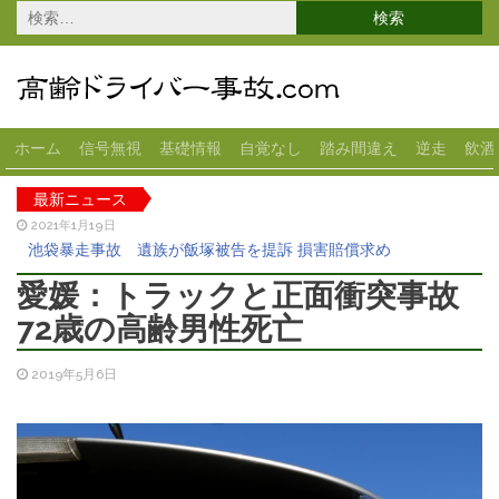
検
索:
ホーム
信号無視
基礎情報
自覚なし
踏み間違え
逆走
飲酒
最新ニュース
2021年1月19日
池袋暴走事故 遺族が飯塚被告を提訴 損害賠償求め
2020年12月18日
愛媛：トラックと正面衝突事故
高齢女性が運転の車がスーパーに突っ込む 宇都宮
72歳の高齢男性死亡
2020年11月13日
70代女性が運転のベンツが横転 大田区
2019年5月6日
2020年10月28日
82歳男性の車がコンビニに突っ込む 1人ケガ 岐阜県
2020年10月22日
スーパーに83歳女性の車が突っ込む 1人ケガ 大垣市
2021年3月5日